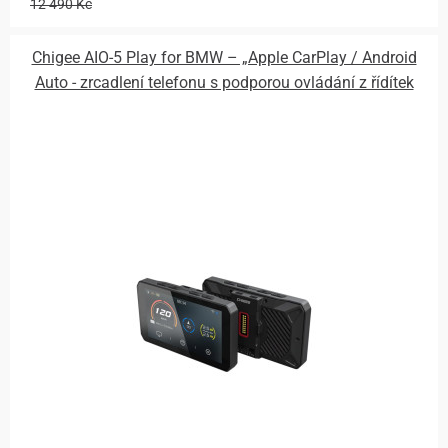
12 490 Kč
Chigee AIO-5 Play for BMW – „Apple CarPlay / Android
Auto - zrcadlení telefonu s podporou ovládání z řídítek