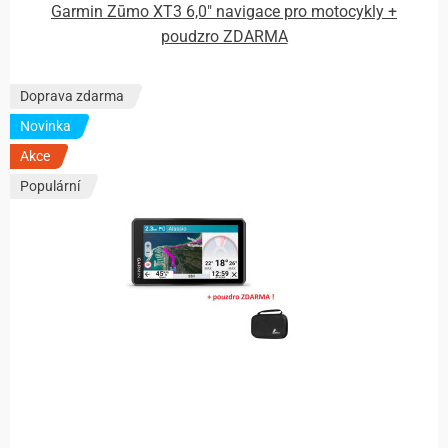
Garmin Zūmo XT3 6,0″ navigace pro motocykly +
poudzro ZDARMA
Doprava zdarma
Novinka
Akce
Populární