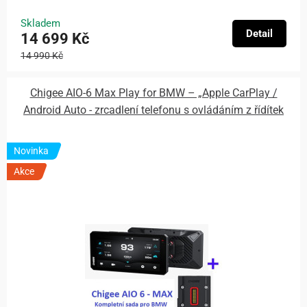
Skladem
Detail
14 699 Kč
14 990 Kč
Chigee AIO-6 Max Play for BMW – „Apple CarPlay /
Android Auto - zrcadlení telefonu s ovládáním z řídítek
Novinka
Akce