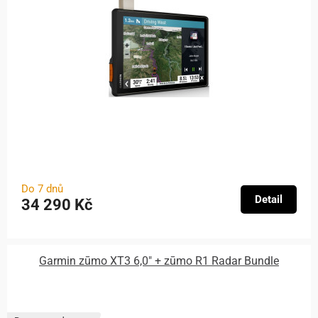
Do 7 dnů
Detail
34 290 Kč
Garmin zūmo XT3 6,0″ + zūmo R1 Radar Bundle