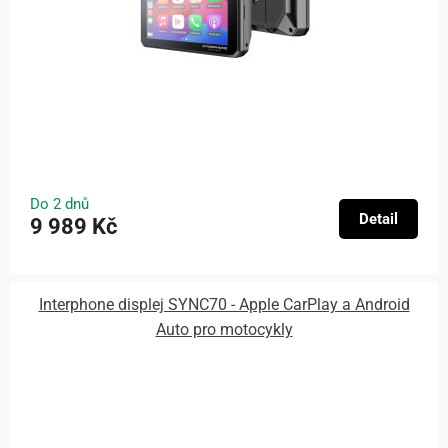
Do 2 dnů
Detail
9 989 Kč
Interphone displej SYNC70 - Apple CarPlay a Android
Auto pro motocykly