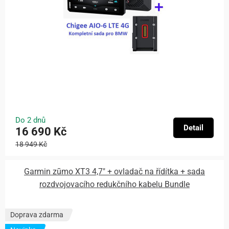
Do 2 dnů
Detail
16 690 Kč
18 949 Kč
Garmin zūmo XT3 4,7″ + ovladač na řídítka + sada
rozdvojovacího redukčního kabelu Bundle
Doprava zdarma