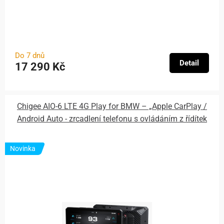
Do 7 dnů
Detail
17 290 Kč
Chigee AIO-6 LTE 4G Play for BMW – „Apple CarPlay /
Android Auto - zrcadlení telefonu s ovládáním z řídítek
Novinka