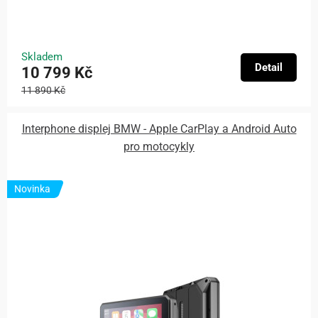
Skladem
Detail
10 799 Kč
11 890 Kč
Interphone displej BMW - Apple CarPlay a Android Auto
pro motocykly
Novinka