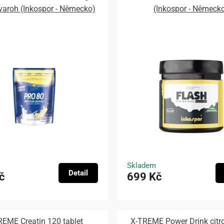
tvaroh (Inkospor - Německo)
(Inkospor - Německ
Skladem
Detail
č
699 Kč
REME Creatin 120 tablet
X-TREME Power Drink citr