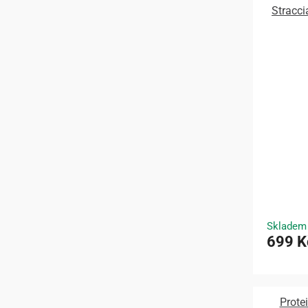
Stracci
Skladem
699 K
Prote