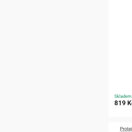
Skladem
819 K
Prote