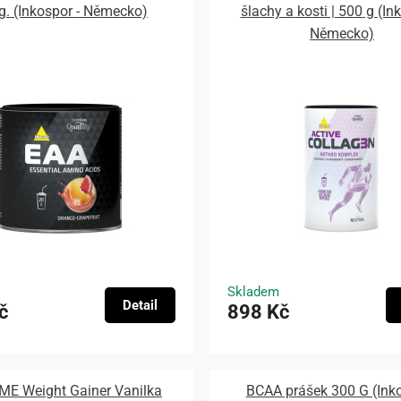
g. (Inkospor - Německo)
šlachy a kosti | 500 g (In
Německo)
Skladem
Detail
č
898 Kč
ME Weight Gainer Vanilka
BCAA prášek 300 G (Inko