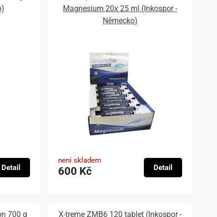
o)
Magnesium 20x 25 ml (Inkospor -
Německo)
není skladem
Detail
Detail
600 Kč
on 700 g
X-treme ZMB6 120 tablet (Inkospor -