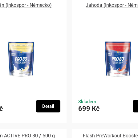
n (Inkospor - Německo)
Jahoda (Inkospor - Něm
Skladem
Detail
č
699 Kč
in ACTIVE PRO 80 / 500 g
Flash PreWorkout Booste