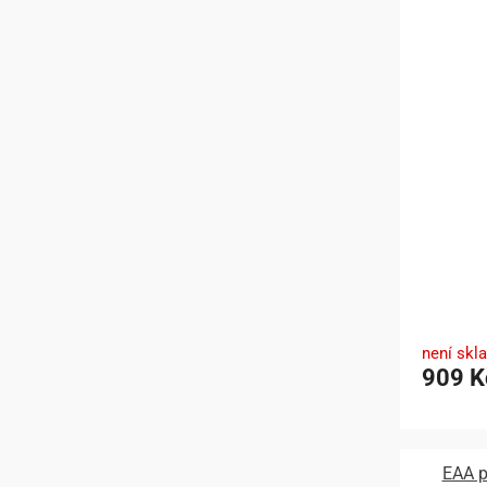
není skl
909 K
EAA p