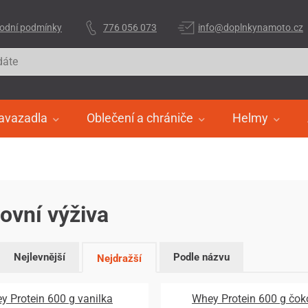
odní podmínky
776 056 073
info@doplnkynamoto.cz
avazadla
Oblečení a chrániče
Helmy
ovní výživa
Nejlevnější
Podle názvu
Nejdražší
y Protein 600 g vanilka
Whey Protein 600 g čok