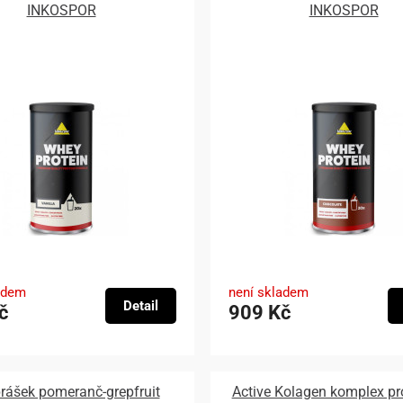
INKOSPOR
INKOSPOR
adem
není skladem
Detail
č
909 Kč
rášek pomeranč-grepfruit
Active Kolagen komplex pro