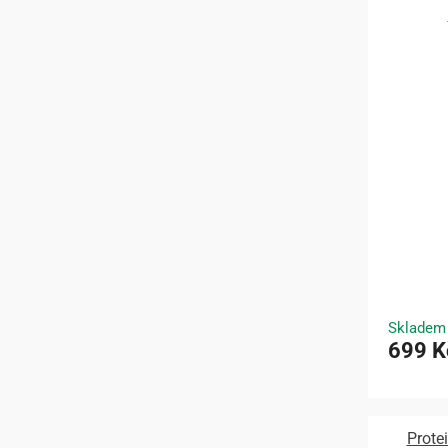
Skladem
699 K
Prote