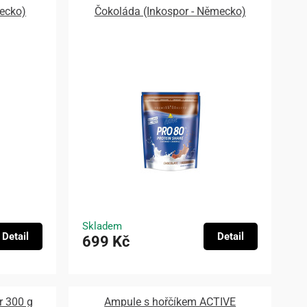
ecko)
Čokoláda (Inkospor - Německo)
Skladem
Detail
Detail
699 Kč
r 300 g
Ampule s hořčíkem ACTIVE