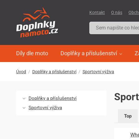
Kontakt
O nás
Obch
Díly dle moto
Doplňky a příslušenství
Z
Úvod
Doplňky a příslušenství
Sportovní výživa
Sport
Doplňky a příslušenství
Sportovní výživa
Top
Whe