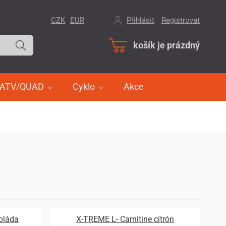
CZK
EUR
Přihlásit
/
Registrovat
košík je prázdný
ATV/QUAD
Cyklo
Akce
oláda
X-TREME L- Carnitine citrón