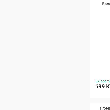
Baná
Skladem
699 K
Prote