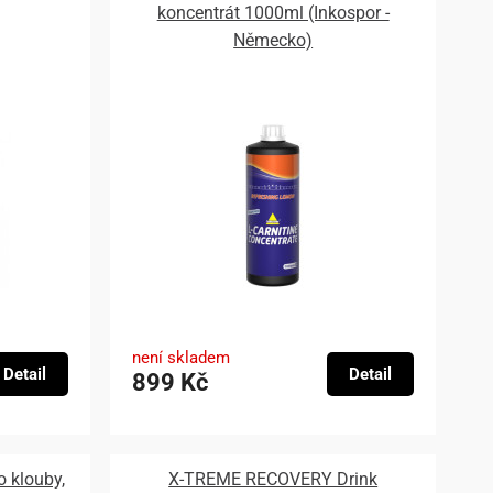
koncentrát 1000ml (Inkospor -
Německo)
není skladem
Detail
Detail
899 Kč
 klouby,
X-TREME RECOVERY Drink