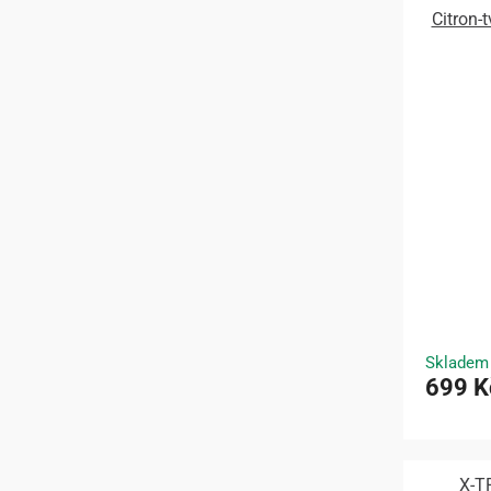
Citron-
Skladem
699 K
X-T