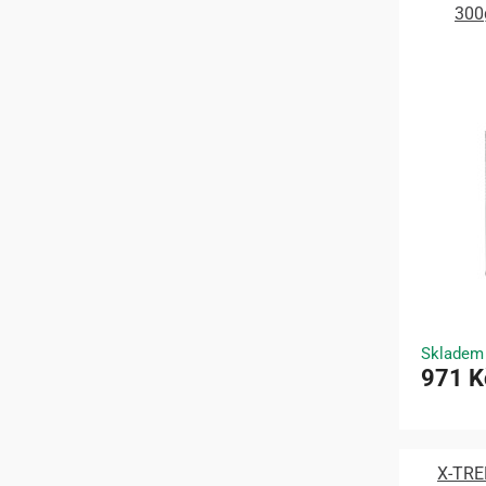
300
Skladem
971 K
X-TRE