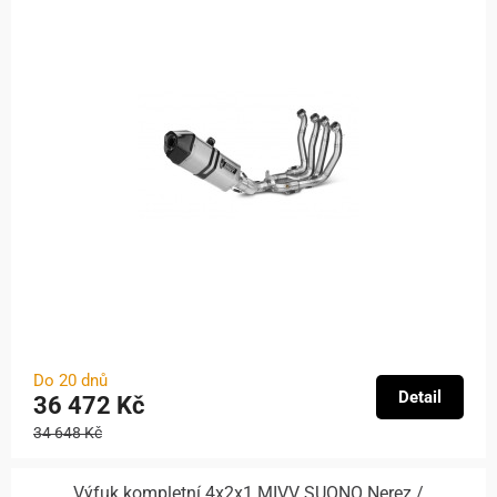
Do 20 dnů
Detail
36 472 Kč
34 648 Kč
Výfuk kompletní 4x2x1 MIVV SUONO Nerez /