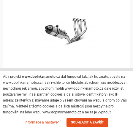
Aby projekt
www.doplnkynamoto.cz
dál fungoval tak, jak ho znáte, abyste na
www.doplnkynamoto.cz našli rychle to, co hledáte, abychom vás neobtěžovali
nevhodnou reklamou, abychom mohli www.doplnkynamoto.cz dále rozvíjet,
Do 20 dnů
používáme my i naši partneři cookies a další síťové identifikátory jako IP
Detail
33 352 Kč
adresy, ze kterých získáváme údaje o vašem chování na webu a o tom co Vás
31 684 Kč
zajímá. Některé z těchto cookies a dalších nástrojů jsou nezbytné pro
fungování našeho webu www.doplnkynamoto.cz a nelze je vypnout.
Výfuk kompletní 4x2x1 MIVV DELTA RACE Stainless
Informace a nastavení
SOUHLASIT A ZAVŘÍT
Steel / Carbon cap