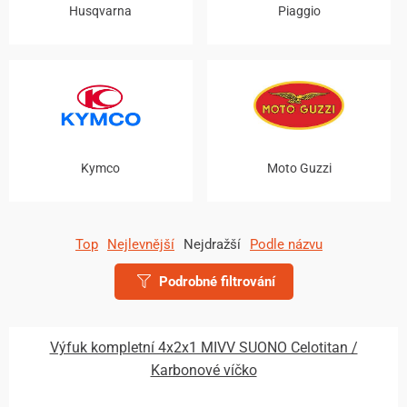
Husqvarna
Piaggio
Kymco
Moto Guzzi
Top
Nejlevnější
Nejdražší
Podle názvu
Podrobné filtrování
Výfuk kompletní 4x2x1 MIVV SUONO Celotitan /
Karbonové víčko