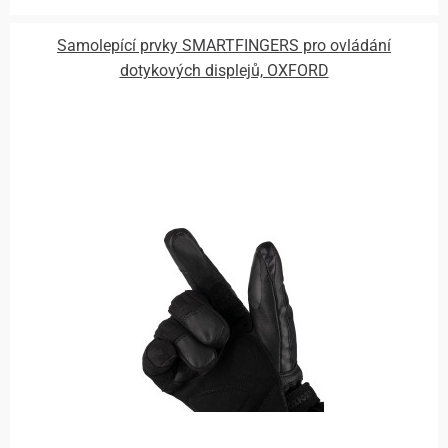
Samolepící prvky SMARTFINGERS pro ovládání
dotykových displejů, OXFORD