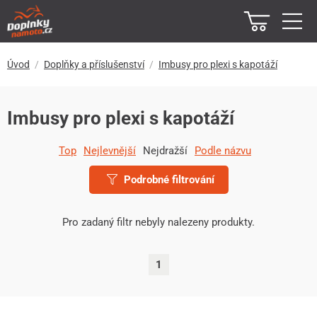
Úvod
Doplňky a příslušenství
Imbusy pro plexi s kapotáží
Imbusy pro plexi s kapotáží
Top
Nejlevnější
Nejdražší
Podle názvu
Podrobné filtrování
Pro zadaný filtr nebyly nalezeny produkty.
1