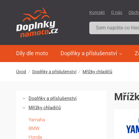
Kontakt
O nás
Obch
Díly dle moto
Doplňky a příslušenství
Z
Úvod
Doplňky a příslušenství
Mřížky chladičů
Mřížk
Doplňky a příslušenství
Mřížky chladičů
Yamaha
BMW
Honda