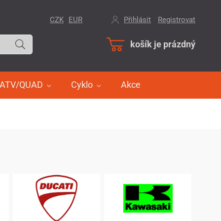
CZK
EUR
Přihlásit
/
Registrovat
košík je prázdný
ATV/QUAD
Cyklo
Akce