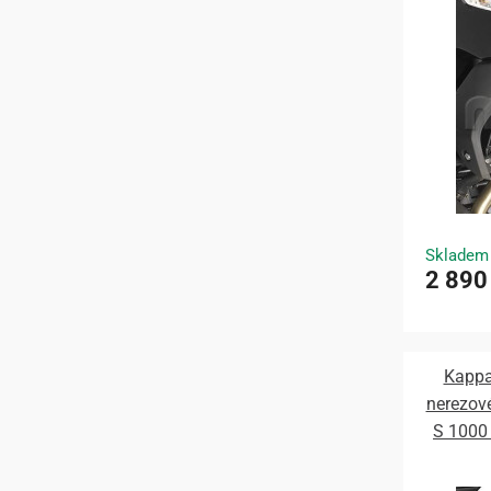
Skladem
2 890
Kappa
nerezov
S 1000