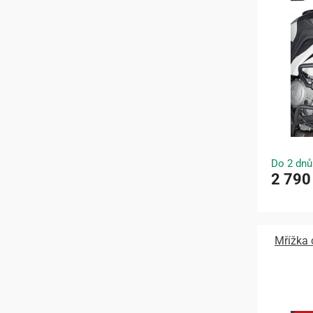
Do 2 dnů
2 790
Mřížka 