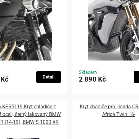
Skladem
Detail
 Kč
2 890 Kč
 KPR5119 Kryt chladiče z
Kryt chadiče pro Honda CR
é oceli, černý lakovaný BMW
Africa Twin 16-
 R (14-19), BMW S 1000 XR
(15-19)