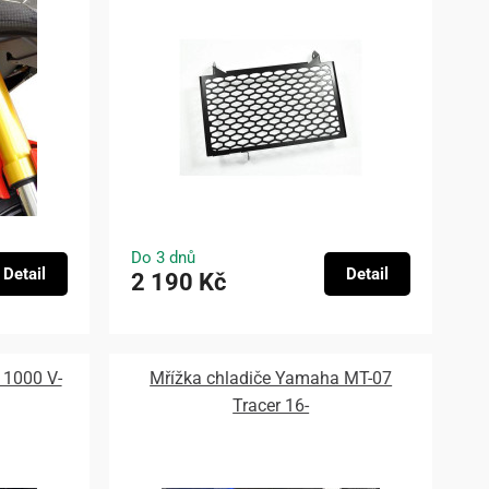
Do 3 dnů
Detail
Detail
2 190 Kč
 1000 V-
Mřížka chladiče Yamaha MT-07
Tracer 16-