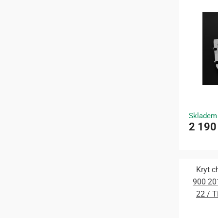
Skladem
2 190
Kryt c
900 20
22 / T
Tiger 9