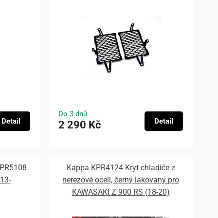
Do 3 dnů
Detail
Detail
2 290 Kč
KPR5108
Kappa KPR4124 Kryt chladiče z
13-
nerezové oceli, černý lakovaný pro
KAWASAKI Z 900 RS (18-20)