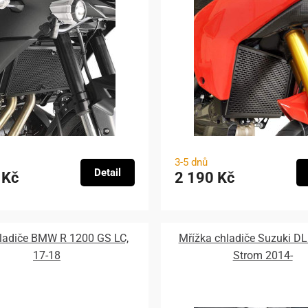
3-5 dnů
Detail
 Kč
2 190 Kč
hladiče BMW R 1200 GS LC,
Mřížka chladiče Suzuki DL
17-18
Strom 2014-