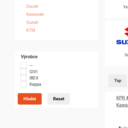
Ducati
Ya
Kawasaki
Suzuki
KTM
S
Výrobce
---
GIVI
IBEX
Top
Kappa
KPR 4
Hledat
Reset
Kawas