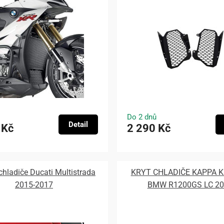
Do 2 dnů
Detail
 Kč
2 290 Kč
chladiče Ducati Multistrada
KRYT CHLADIČE KAPPA 
2015-2017
BMW R1200GS LC 20