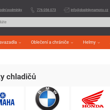
odní podmínky
776 056 073
info@doplnkynamoto.cz
avazadla
Oblečení a chrániče
Helmy
y chladičů