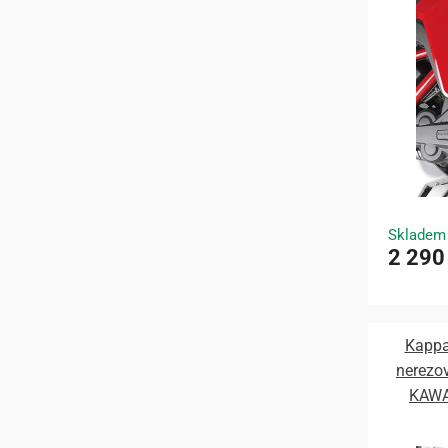
Skladem
2 290
Kappa
nerezov
KAWA