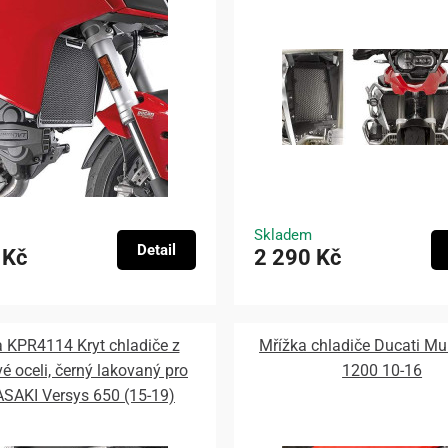
Skladem
Detail
 Kč
2 290 Kč
 KPR4114 Kryt chladiče z
Mřížka chladiče Ducati Mul
é oceli, černý lakovaný pro
1200 10-16
SAKI Versys 650 (15-19)