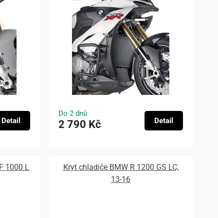
Do 2 dnů
Detail
Detail
2 790 Kč
F 1000 L
Kryt chladiče BMW R 1200 GS LC,
13-16