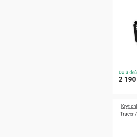
Do 3 dnů
2 190
Kryt c
Tracer /