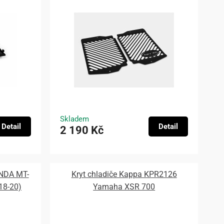
Skladem
Detail
Detail
2 190 Kč
ONDA MT-
Kryt chladiče Kappa KPR2126
(18-20)
Yamaha XSR 700