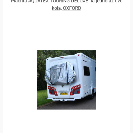
Plachta AQUATEX TOURING DELUXE na jedno až dvě
kola, OXFORD