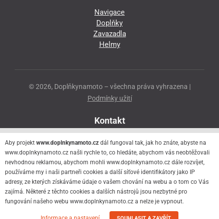
Navigace
Doplňky
Zavazadla
Helmy
© 2026, Doplňkynamoto – všechna práva vyhrazena |
Podmínky užití
Kontakt
Přeloučská 86
Aby projekt
www.doplnkynamoto.cz
dál fungoval tak, jak ho znáte, abyste na
530 06 Pardubice - Staré Čivice
www.doplnkynamoto.cz našli rychle to, co hledáte, abychom vás neobtěžovali
nevhodnou reklamou, abychom mohli www.doplnkynamoto.cz dále rozvíjet,
776 056 073
používáme my i naši partneři cookies a další síťové identifikátory jako IP
motorider.rf@seznam.cz
adresy, ze kterých získáváme údaje o vašem chování na webu a o tom co Vás
zajímá. Některé z těchto cookies a dalších nástrojů jsou nezbytné pro
fungování našeho webu www.doplnkynamoto.cz a nelze je vypnout.
Informace a nastavení
SOUHLASIT A ZAVŘÍT