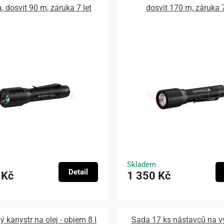
a, dosvit 90 m, záruka 7 let
dosvit 170 m, záruka 7
Skladem
Detail
 Kč
1 350 Kč
 kanystr na olej - objem 8 l
Sada 17 ks nástavců na v