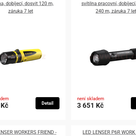
na, dobíjecí, dosvit 120 m,
svítilna pracovní, dobíjecí
záruka 7 let
240 m, záruka 7 le
adem
není skladem
Detail
 Kč
3 651 Kč
ENSER WORKERS FRIEND -
LED LENSER P6R WORK -