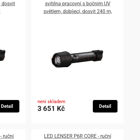
, dosvit
svítilna pracovní s bočním UV
t
světlem, dobíjecí, dosvit 240 m,
záruka 7 let
není skladem
Detail
Detail
3 651 Kč
 ruční
LED LENSER P6R CORE - ruční