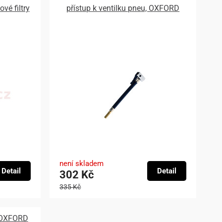
vé filtry
přístup k ventilku pneu, OXFORD
není skladem
Detail
Detail
302 Kč
335 Kč
, OXFORD