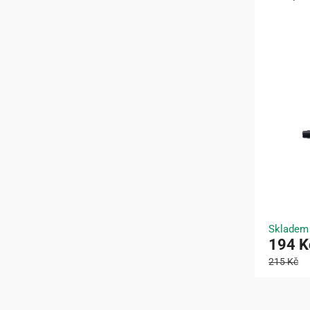
Skladem
194 K
215 Kč