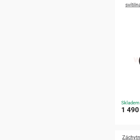
svítiln
Skladem
1 490
Záchytný