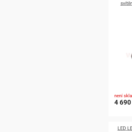
svítil
není skl
4 690
LED L