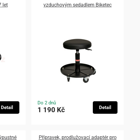
 let
vzduchovým sedadlem Biketec
Do 2 dnů
Detail
Detail
1 190 Kč
ýpustné
Přípravek, prodlužovací adaptér pro