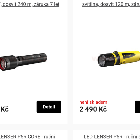
í, dosvit 240 m, záruka 7 let
svítilna, dosvit 120 m, zár
není skladem
Detail
 Kč
2 490 Kč
LENSER P5R CORE - ruční
LED LENSER P5R - ruční sv