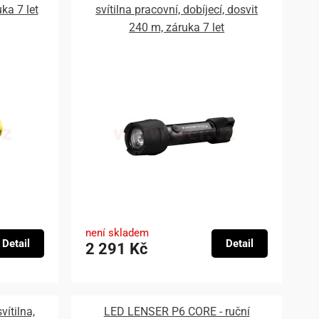
uka 7 let
svítilna pracovní, dobíjecí, dosvit
240 m, záruka 7 let
není skladem
Detail
Detail
2 291 Kč
ítilna,
LED LENSER P6 CORE - ruční