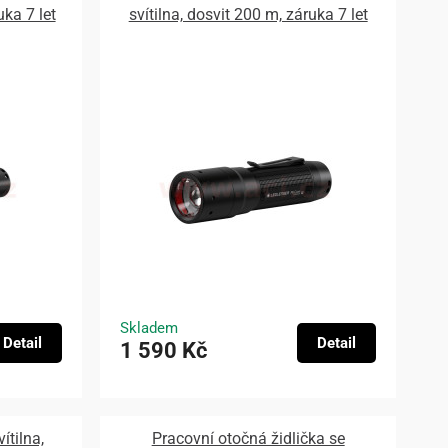
uka 7 let
svítilna, dosvit 200 m, záruka 7 let
Skladem
Detail
Detail
1 590 Kč
ítilna,
Pracovní otočná židlička se