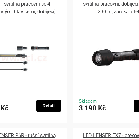
ní svítilna pracovní se 4
svítilna pracovní, dobíjecí
nými hlavicemi, dobíjecí,
230 m, záruka 7 le
záruka 7 let
Skladem
Detail
 Kč
3 190 Kč
NSER P6R - ruční svítilna,
LED LENSER EX7 - atexov