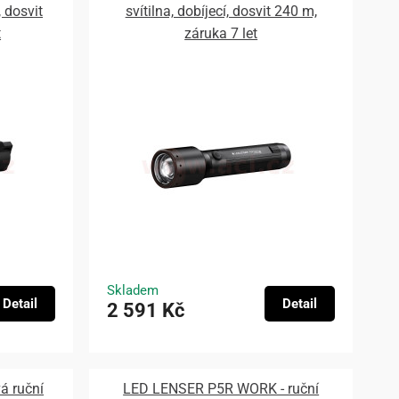
, dosvit
svítilna, dobíjecí, dosvit 240 m,
t
záruka 7 let
Skladem
Detail
Detail
2 591 Kč
á ruční
LED LENSER P5R WORK - ruční