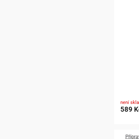
není skl
589 K
Přípra