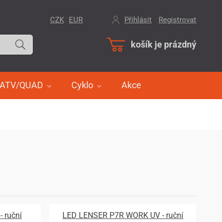
CZK
EUR
Přihlásit
/
Registrovat
košík je prázdný
ATV/QUAD
Cyklo
Akce
 ruční
LED LENSER P7R WORK UV - ruční