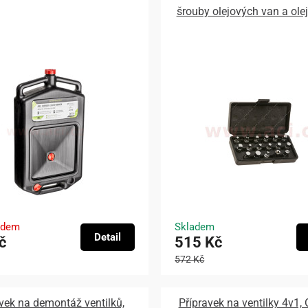
šrouby olejových van a olejo
adem
Skladem
Detail
č
515 Kč
572 Kč
vek na demontáž ventilků,
Přípravek na ventilky 4v1