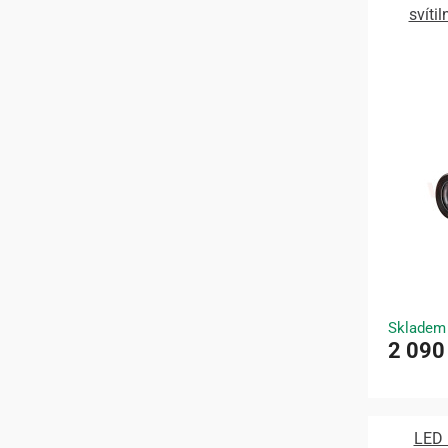
svítil
Skladem
2 090
LED 