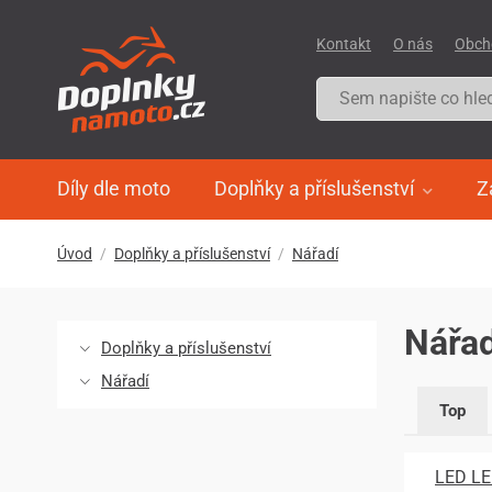
Kontakt
O nás
Obch
Díly dle moto
Doplňky a příslušenství
Z
Úvod
Doplňky a příslušenství
Nářadí
Nářad
Doplňky a příslušenství
Nářadí
Top
LED LE