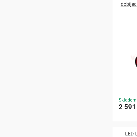
dobíjec
Skladem
2 591
LED 