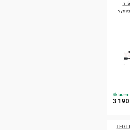
ruč
vyměn
Skladem
3 190
LED LE