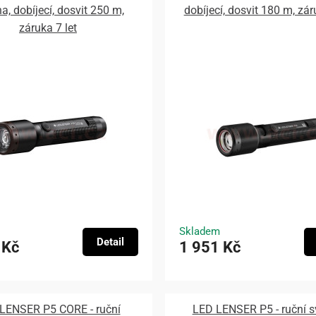
na, dobíjecí, dosvit 250 m,
dobíjecí, dosvit 180 m, zár
záruka 7 let
Skladem
Detail
 Kč
1 951 Kč
LENSER P5 CORE - ruční
LED LENSER P5 - ruční sv