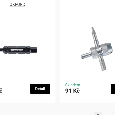
OXFORD
Skladem
Detail
č
91 Kč