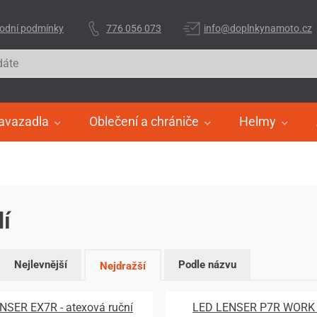
odní podmínky
776 056 073
info@doplnkynamoto.cz
avazadla
Oblečení a chrániče
Helmy
í
Nejlevnější
Podle názvu
Nejdražší
NSER EX7R - atexová ruční
LED LENSER P7R WORK -