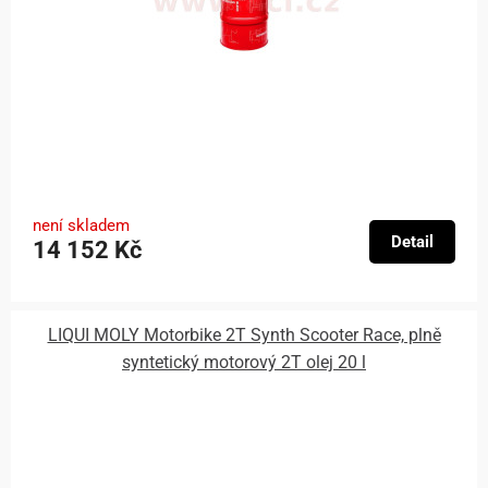
není skladem
Detail
14 152 Kč
LIQUI MOLY Motorbike 2T Synth Scooter Race, plně
syntetický motorový 2T olej 20 l