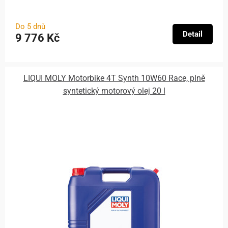
Do 5 dnů
Detail
9 776 Kč
LIQUI MOLY Motorbike 4T Synth 10W60 Race, plně
syntetický motorový olej 20 l