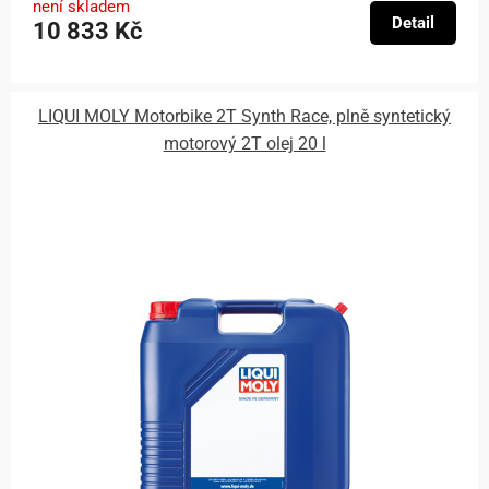
není skladem
Detail
10 833 Kč
LIQUI MOLY Motorbike 2T Synth Race, plně syntetický
motorový 2T olej 20 l