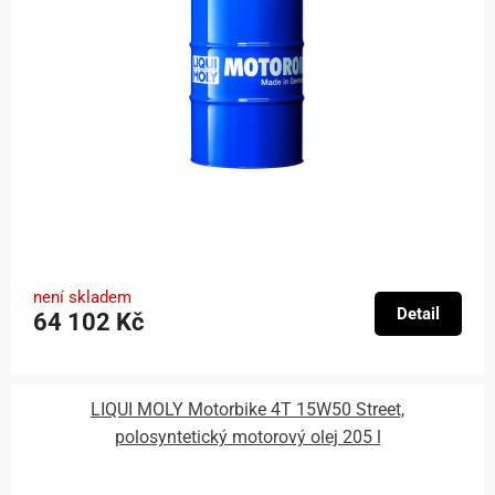
není skladem
Detail
64 102 Kč
LIQUI MOLY Motorbike 4T 15W50 Street,
polosyntetický motorový olej 205 l