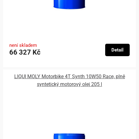
není skladem
Detail
66 327 Kč
LIQUI MOLY Motorbike 4T Synth 10W50 Race, plně
syntetický motorový olej 205 l