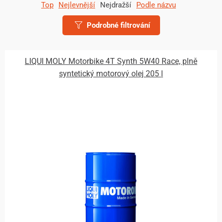
Top
Nejlevnější
Nejdražší
Podle názvu
Podrobné filtrování
LIQUI MOLY Motorbike 4T Synth 5W40 Race, plně
syntetický motorový olej 205 l