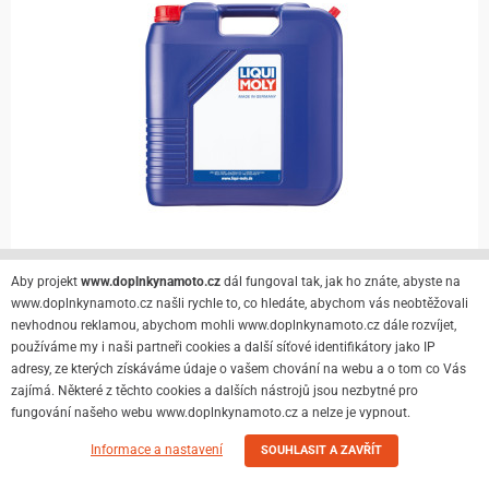
Aby projekt
www.doplnkynamoto.cz
dál fungoval tak, jak ho znáte, abyste na
www.doplnkynamoto.cz našli rychle to, co hledáte, abychom vás neobtěžovali
není skladem
nevhodnou reklamou, abychom mohli www.doplnkynamoto.cz dále rozvíjet,
Detail
7 746 Kč
používáme my i naši partneři cookies a další síťové identifikátory jako IP
adresy, ze kterých získáváme údaje o vašem chování na webu a o tom co Vás
zajímá. Některé z těchto cookies a dalších nástrojů jsou nezbytné pro
fungování našeho webu www.doplnkynamoto.cz a nelze je vypnout.
LIQUI MOLY Motorbike 2T Street, polosyntetický
Informace a nastavení
SOUHLASIT A ZAVŘÍT
motorový 2T olej 20 l