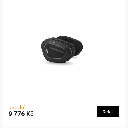
Do 5 dnů
Detail
9 776 Kč