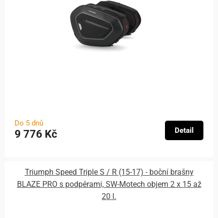
Do 5 dnů
Detail
9 776 Kč
Triumph Speed Triple S / R (15-17) - boční brašny
BLAZE PRO s podpěrami, SW-Motech objem 2 x 15 až
20 l.