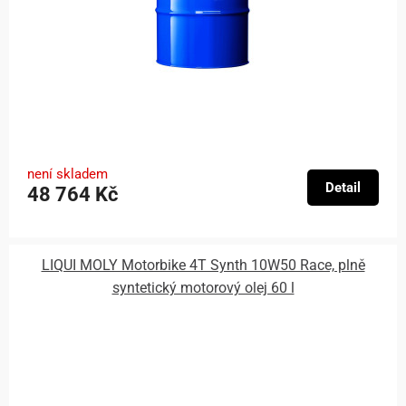
není skladem
Detail
48 764 Kč
LIQUI MOLY Motorbike 4T Synth 10W50 Race, plně
syntetický motorový olej 60 l