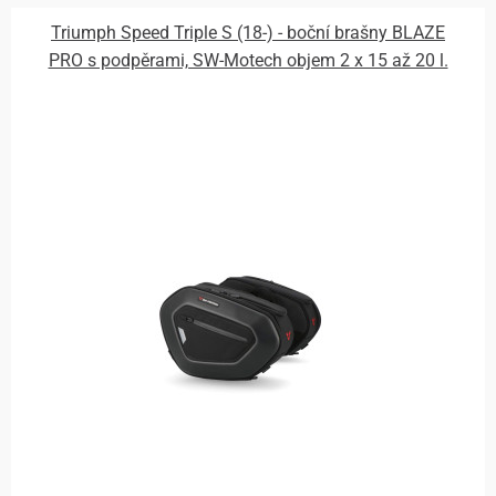
Triumph Speed Triple S (18-) - boční brašny BLAZE
PRO s podpěrami, SW-Motech objem 2 x 15 až 20 l.