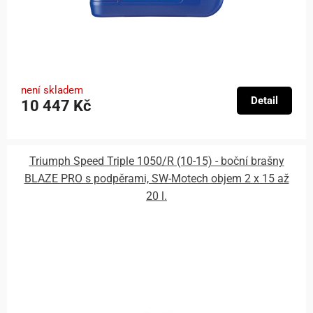
není skladem
Detail
10 447 Kč
Triumph Speed Triple 1050/R (10-15) - boční brašny
BLAZE PRO s podpěrami, SW-Motech objem 2 x 15 až
20 l.