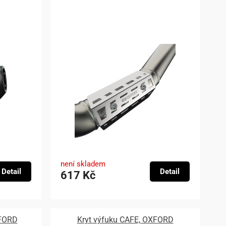
není skladem
Detail
Detail
617 Kč
XFORD
Kryt výfuku CAFE, OXFORD