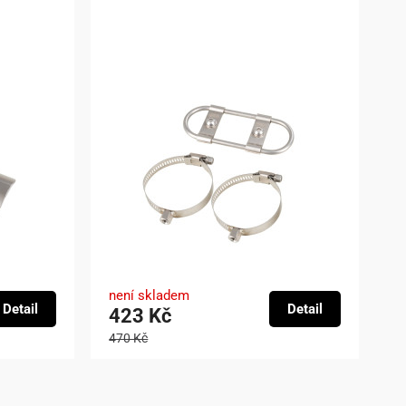
není skladem
Detail
Detail
423 Kč
470 Kč