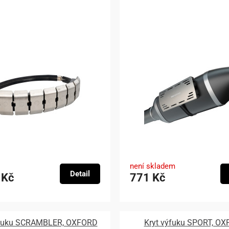
není skladem
Detail
 Kč
771 Kč
ýfuku SCRAMBLER, OXFORD
Kryt výfuku SPORT, O