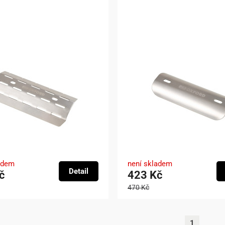
adem
není skladem
Detail
č
423 Kč
470 Kč
1