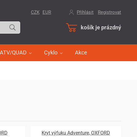
CZK
EUR
Přihlásit
/
Registrovat
košík je prázdný
ATV/QUAD
Cyklo
Akce
FORD
Kryt výfuku Adventure, OXFORD