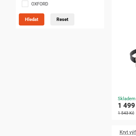
OXFORD
Hledat
Reset
Skladem
1 499
1 543 Kč
Kryt v