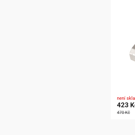
není skl
423 K
470 Kč