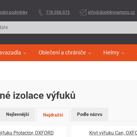
odní podmínky
776 056 073
info@doplnkynamoto.cz
avazadla
Oblečení a chrániče
Helmy
né izolace výfuků
Nejlevnější
Podle názvu
Nejdražší
výfuku Protector, OXFORD
Kryt výfuku Can, OX