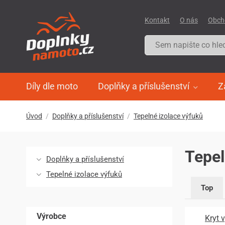
Kontakt
O nás
Obch
Díly dle moto
Doplňky a příslušenství
Z
Úvod
Doplňky a příslušenství
Tepelné izolace výfuků
Tepel
Doplňky a příslušenství
Tepelné izolace výfuků
Top
Výrobce
Kryt 