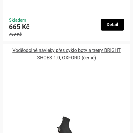
Skladem
Detail
665 Kč
739 Kč
Voděodolné návleky přes cyklo boty a tretry BRIGHT
SHOES 1.0, OXFORD (černé)