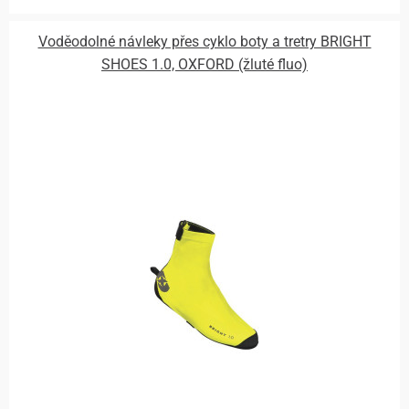
Voděodolné návleky přes cyklo boty a tretry BRIGHT
SHOES 1.0, OXFORD (žluté fluo)