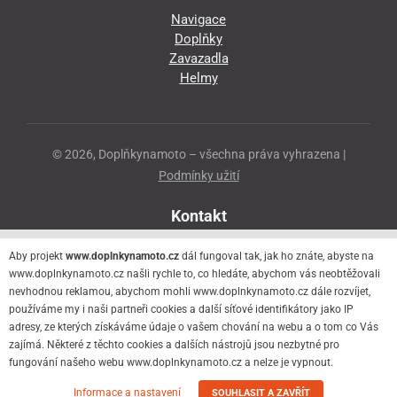
Navigace
Doplňky
Zavazadla
Helmy
© 2026, Doplňkynamoto – všechna práva vyhrazena |
Podmínky užití
Kontakt
Přeloučská 86
Aby projekt
www.doplnkynamoto.cz
dál fungoval tak, jak ho znáte, abyste na
530 06 Pardubice - Staré Čivice
www.doplnkynamoto.cz našli rychle to, co hledáte, abychom vás neobtěžovali
nevhodnou reklamou, abychom mohli www.doplnkynamoto.cz dále rozvíjet,
776 056 073
používáme my i naši partneři cookies a další síťové identifikátory jako IP
motorider.rf@seznam.cz
adresy, ze kterých získáváme údaje o vašem chování na webu a o tom co Vás
zajímá. Některé z těchto cookies a dalších nástrojů jsou nezbytné pro
fungování našeho webu www.doplnkynamoto.cz a nelze je vypnout.
Informace a nastavení
SOUHLASIT A ZAVŘÍT