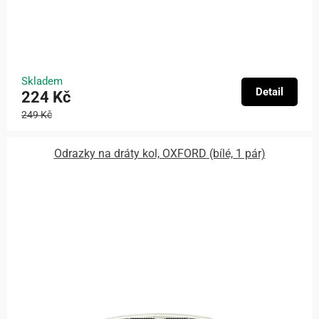
Skladem
Detail
224 Kč
249 Kč
Odrazky na dráty kol, OXFORD (bílé, 1 pár)