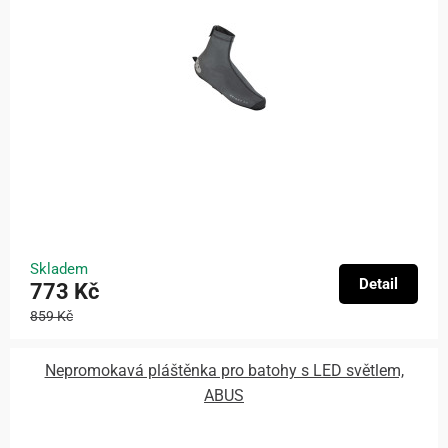
Skladem
Detail
773 Kč
859 Kč
Nepromokavá pláštěnka pro batohy s LED světlem,
ABUS