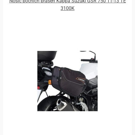
Nosič bočních brašen Kappa Suzuki GSR 750 11-13 TE
3100K