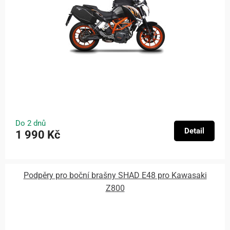
Do 2 dnů
Detail
1 990 Kč
Podpěry pro boční brašny SHAD E48 pro Kawasaki
Z800