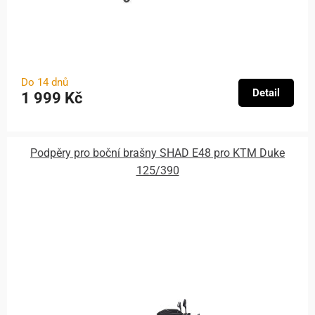
Do 14 dnů
Detail
1 999 Kč
Podpěry pro boční brašny SHAD E48 pro KTM Duke
125/390