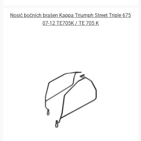
Nosič bočních brašen Kappa Triumph Street Triple 675
07-12 TE705K / TE 705 K