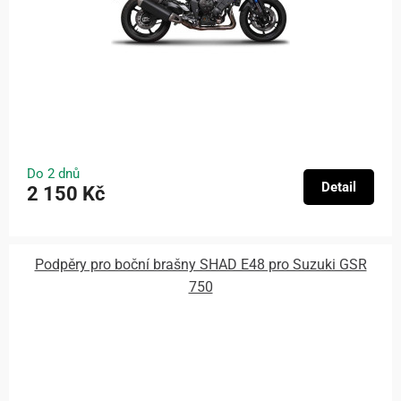
Do 2 dnů
Detail
2 150 Kč
Podpěry pro boční brašny SHAD E48 pro Suzuki GSR
750