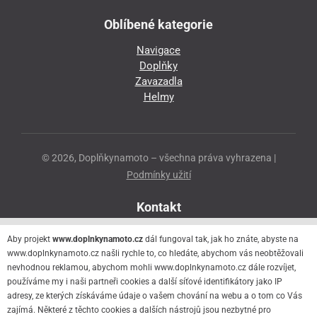
Oblíbené kategorie
Navigace
Doplňky
Zavazadla
Helmy
© 2026, Doplňkynamoto – všechna práva vyhrazena |
Podmínky užití
Kontakt
Přeloučská 86
Aby projekt
www.doplnkynamoto.cz
dál fungoval tak, jak ho znáte, abyste na
530 06 Pardubice - Staré Čivice
www.doplnkynamoto.cz našli rychle to, co hledáte, abychom vás neobtěžovali
nevhodnou reklamou, abychom mohli www.doplnkynamoto.cz dále rozvíjet,
776 056 073
používáme my i naši partneři cookies a další síťové identifikátory jako IP
motorider.rf@seznam.cz
adresy, ze kterých získáváme údaje o vašem chování na webu a o tom co Vás
zajímá. Některé z těchto cookies a dalších nástrojů jsou nezbytné pro