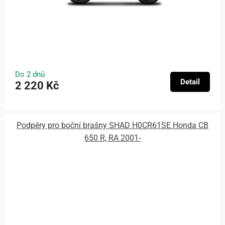
Do 2 dnů
Detail
2 220 Kč
Podpěry pro boční brašny SHAD H0CR61SE Honda CB
650 R, RA 2001-