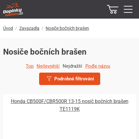
Úvod
Zavazadla
Nosiče bočních brašen
Nosiče bočních brašen
Top
Nejlevnější
Nejdražší
Podle názvu
Podrobné filtrování
Honda CB500F/CBR500R 13-15 nosič bočních brašen
TE1119K