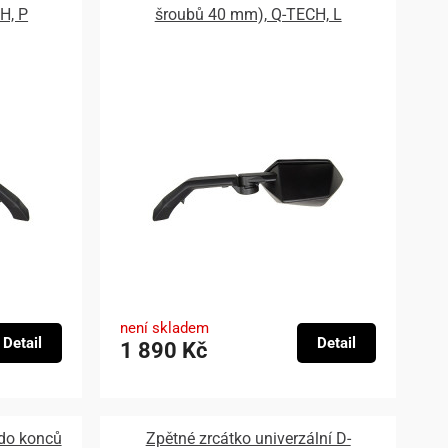
H, P
šroubů 40 mm), Q-TECH, L
není skladem
Detail
Detail
1 890 Kč
 do konců
Zpětné zrcátko univerzální D-