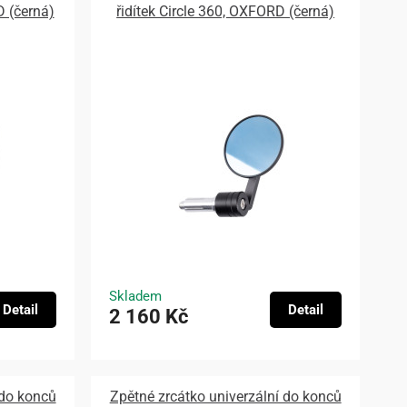
D (černá)
řidítek Circle 360, OXFORD (černá)
Skladem
Detail
Detail
2 160 Kč
 do konců
Zpětné zrcátko univerzální do konců