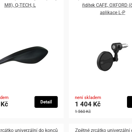
M8), Q-TECH, L
řidítek CAFE, OXFORD (
aplikace L-P
adem
není skladem
Detail
 Kč
1 404 Kč
1 560 Kč
rcátko univerzální do konců
Zpětné zrcátko univerzální