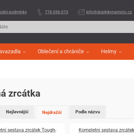
odní podmínky
776 056 073
info@doplnkynamoto.cz
avazadla
Oblečení a chrániče
Helmy
á zrcátka
Nejlevnější
Podle názvu
Nejdražší
tní sestava zrcátek Tough-
Kompletní sestava zrcáte