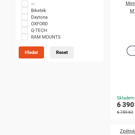
Mirr
---
Biketek
M1
Daytona
OXFORD
Q-TECH
RAM MOUNTS
Hledat
Reset
Skladem
6 390
6 759 Kč
Zpětné 