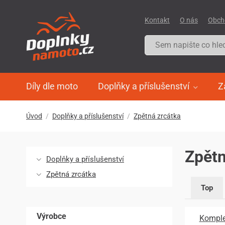
Kontakt
O nás
Obch
Díly dle moto
Doplňky a příslušenství
Z
Úvod
Doplňky a příslušenství
Zpětná zrcátka
Zpětn
Doplňky a příslušenství
Zpětná zrcátka
Top
Výrobce
Komple