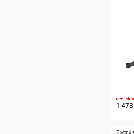
není skl
1 473
Zpětné z