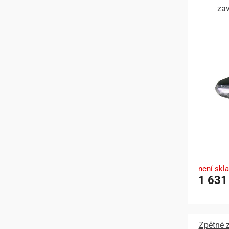
zav
není skl
1 631
Zpětné z