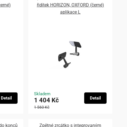
černé)
řidítek HORIZON, OXFORD (černé)
aplikace L
Skladem
Detail
Detail
1 404 Kč
1 560 Kč
 do konců
Zpětné zrcátko s integrovaným