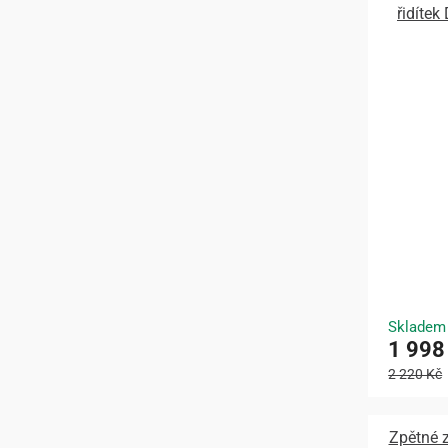
řidítek
Skladem
1 998
2 220 Kč
Zpětné z