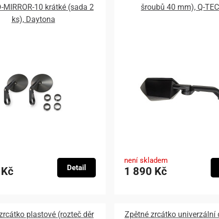
 D-MIRROR-10 krátké (sada 2
šroubů 40 mm), Q-TEC
ks), Daytona
není skladem
Detail
 Kč
1 890 Kč
zrcátko plastové (rozteč děr
Zpětné zrcátko univerzální