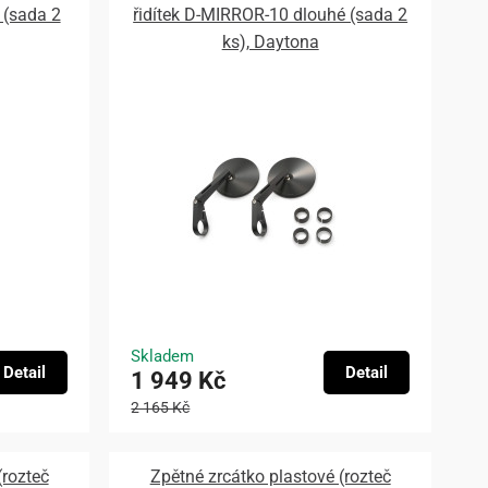
 (sada 2
řidítek D-MIRROR-10 dlouhé (sada 2
ks), Daytona
Skladem
Detail
Detail
1 949 Kč
2 165 Kč
(rozteč
Zpětné zrcátko plastové (rozteč