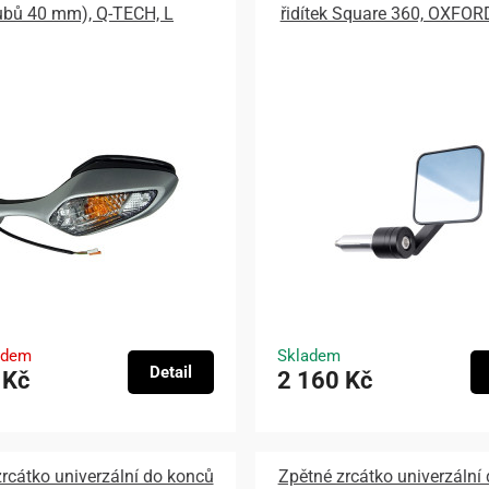
ubů 40 mm), Q-TECH, L
řidítek Square 360, OXFOR
adem
Skladem
Detail
 Kč
2 160 Kč
rcátko univerzální do konců
Zpětné zrcátko univerzální