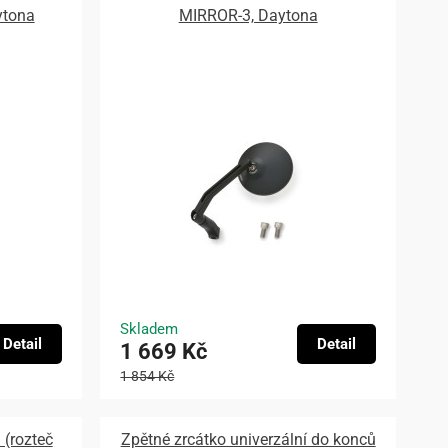
ytona
MIRROR-3, Daytona
Skladem
Detail
Detail
1 669 Kč
1 854 Kč
 (rozteč
Zpětné zrcátko univerzální do konců