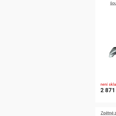
šo
není skl
2 871
Zpětné z