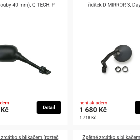
rouby 40 mm), Q-TECH, P
řidítek D-MIRROR-3, Da
adem
není skladem
Detail
 Kč
1 680 Kč
1 718 Kč
zrcátko s blikačem (rozteč
Zpětné zrcátko s blikačem