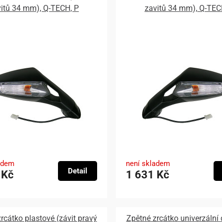
itů 34 mm), Q-TECH, P
zavitů 34 mm), Q-TEC
adem
není skladem
Detail
 Kč
1 631 Kč
rcátko plastové (závit pravý
Zpětné zrcátko univerzální