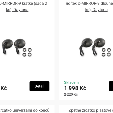
 D-MIRROR-9 krátké (sada 2
řidítek D-MIRROR-9 dlouhé
ks), Daytona
ks), Daytona
Skladem
Detail
 Kč
1 998 Kč
2 220 Kč
rcátko univerzální do konců
Zpětné zrcátko plastové 