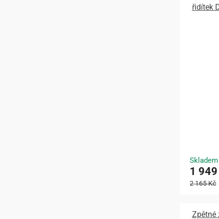
řidítek
Skladem
1 949
2 165 Kč
Zpětné 