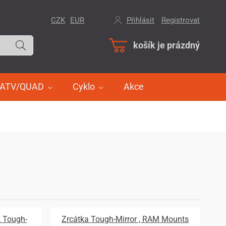
CZK
EUR
Přihlásit
/
Registrovat
košík je prázdný
ATV/QUAD
Cyklo
Akce
k Tough-
Zrcátka Tough-Mirror , RAM Mounts