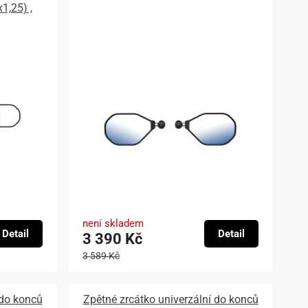
1,25) ,
není skladem
Detail
Detail
3 390 Kč
3 589 Kč
 do konců
Zpětné zrcátko univerzální do konců