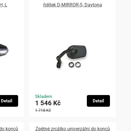
H, L
řidítek D-MIRROR-5, Daytona
Skladem
Detail
Detail
1 546 Kč
1 718 Kč
 do konců
Zpětné zrcátko univerzální do konců