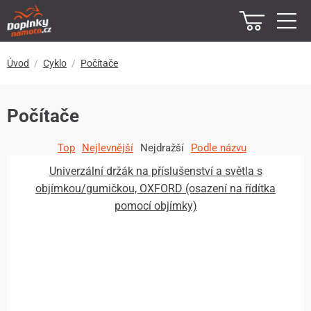
Úvod
Cyklo
Počítače
Počítače
Top
Nejlevnější
Nejdražší
Podle názvu
Univerzální držák na příslušenství a světla s
objímkou/gumičkou, OXFORD (osazení na řídítka
pomocí objímky)