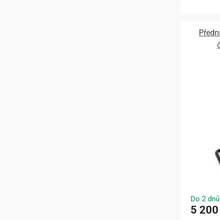
Přední
Do 2 dnů
5 200