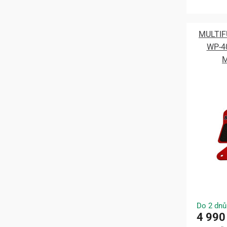
MULTIF
WP-4
M
Do 2 dnů
4 990