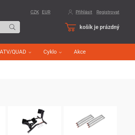
CZK
EUR
Přihlásit
/
Registrovat
košík je prázdný
ATV/QUAD
Cyklo
Akce