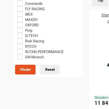
Top
Constands
FLY RACING
IBEX
Star
MAX2H
o
OXFORD
Puig
Q-TECH
Risk Racing
RTECH
RUTAN PERFORMANCE
SW-Motech
Hledat
Reset
Skladem
11 84