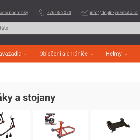
odní podmínky
776 056 073
info@doplnkynamoto.cz
avazadla
Oblečení a chrániče
Helmy
ky a stojany