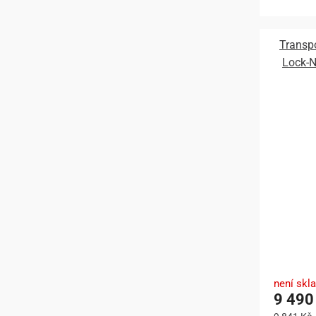
Transp
Lock-N
není skl
9 490