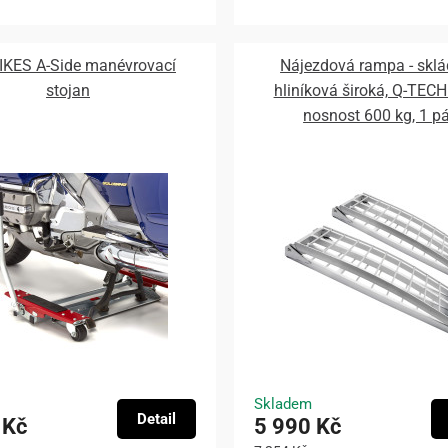
KES A-Side manévrovací
Nájezdová rampa - sklád
stojan
hliníková široká, Q-TECH
nosnost 600 kg, 1 pá
Skladem
Detail
 Kč
5 990 Kč