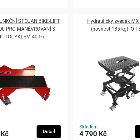
UNKČNÍ STOJAN BIKE-LIFT
Hydraulický zvedák MX
00 PRO MANÉVROVÁNÍ S
(nosnost 135 kg), Q-
OTOCYKLEM 400kg
Skladem
Detail
 Kč
4 790 Kč