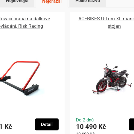
Nejlevnější
Podle názvu
Nejdražší
tovací brána na dálkové
ACEBIKES U-Turn XL mané
vládání, Risk Racing
stojan
Do 2 dnů
Detail
1 Kč
10 490 Kč
10 600 Kč