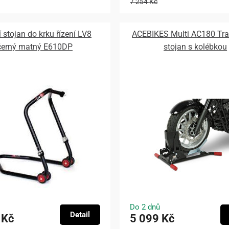
7 254 Kč
 stojan do krku řízení LV8
ACEBIKES Multi AC180 Tra
černý matný E610DP
stojan s kolébkou
Do 2 dnů
Detail
 Kč
5 099 Kč