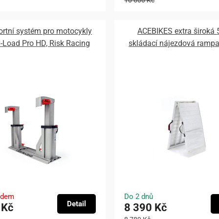
ortní systém pro motocykly
ACEBIKES extra široká
-Load Pro HD, Risk Racing
skládací nájezdová rampa
adem
Do 2 dnů
Detail
 Kč
8 390 Kč