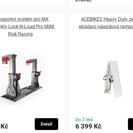
8 789 Kč
nsportní systém pro MX
ACEBIKES Heavy Duty ze
kly Lock-N-Load Pro MINI,
skládací nájezdová ramp
Risk Racing
Do 2 dnů
Detail
 Kč
6 399 Kč