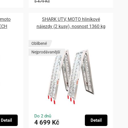
5 479 Kč
 moto
SHARK UTV, MOTO hliníkové
TECH
nájezdy (2 kusy), nosnost 1360 kg
Oblíbené
Nejprodávanější
Do 2 dnů
Detail
Detail
4 699 Kč