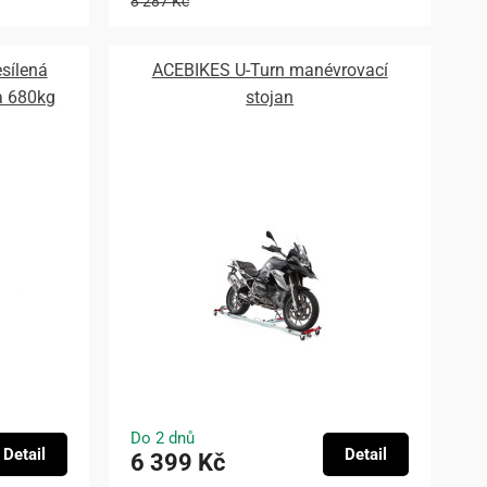
8 287 Kč
sílená
ACEBIKES U-Turn manévrovací
a 680kg
stojan
Do 2 dnů
Detail
Detail
6 399 Kč