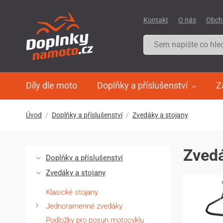
Kontakt
O nás
Obch
Díly dle moto
Doplňky a příslušenství
Z
Úvod
Doplňky a příslušenství
Zvedáky a stojany
Zvedá
Doplňky a příslušenství
Zvedáky a stojany
Klasické stojany
Jednoramenné zvedáky
Podložky pro posun motocyklu