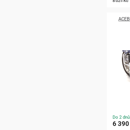
8 021 Kč
ACEBI
Do 2 dnů
6 390