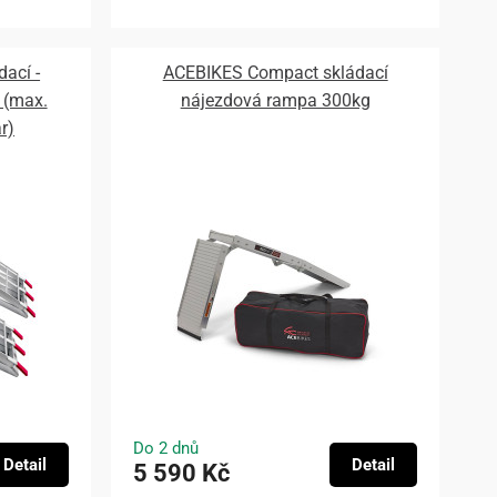
ací -
ACEBIKES Compact skládací
 (max.
nájezdová rampa 300kg
r)
Do 2 dnů
Detail
Detail
5 590 Kč