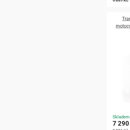
9 841 Kč
Tra
motocy
Skladem
7 290