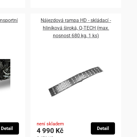
nsportní
Nájezdová rampa HD - skládací -
hliníková široká, Q-TECH (max.
nosnost 680 kg, 1 ks)
není skladem
Detail
Detail
4 990 Kč