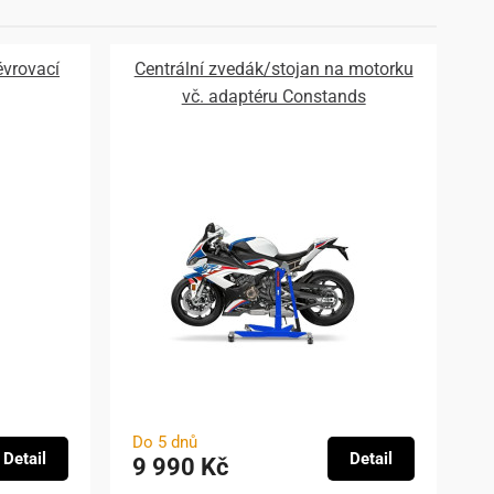
vrovací
Centrální zvedák/stojan na motorku
vč. adaptéru Constands
Do 5 dnů
Detail
Detail
9 990 Kč