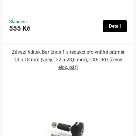
Skladem
Detail
555 Kč
Závaží řídítek Bar Ends 1 s redukcí pro vnitřní průměr
13 a 18 mm (vnější 22 a 28,6 mm), OXFORD (černý
elox, pár)