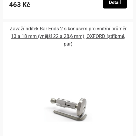
Detail
463 Kč
Závaží řídítek Bar Ends 2 s konusem pro vnitřní průměr
13 a 18 mm (vnější 22 a 28,6 mm), OXFORD (stříbrné,
pár)