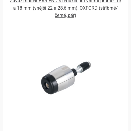
Závaží řídítek BAR END s redukcí pro vnitřní průměr 13
a 18 mm (vnější 22 a 28,6 mm), OXFORD (stříbrné/
černé, pár)