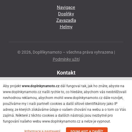
Navigace
Doplňky
Zavazadla
Helmy
© 2026, Doplňkynamoto – všechna práva vyhrazena |
Podmínky užití
Kontakt
Přeloučská 86
Aby projekt
www.doplnkynamoto.cz
dál fungoval tak, jak ho znáte, abyste na
530 06 Pardubice - Staré Čivice
www.doplnkynamoto.cz našli rychle to, co hledáte, abychom vás neobtěžovali
nevhodnou reklamou, abychom mohli www.doplnkynamoto.cz dále rozvíjet,
776 056 073
používáme my i naši partneři cookies a další síťové identifikátory jako IP
motorider.rf@seznam.cz
adresy, ze kterých získáváme údaje o vašem chování na webu a o tom co Vás
zajímá. Některé z těchto cookies a dalších nástrojů jsou nezbytné pro
fungování našeho webu www.doplnkynamoto.cz a nelze je vypnout.
Informace a nastavení
SOUHLASIT A ZAVŘÍT