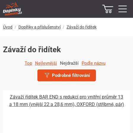
Úvod
Doplňky a příslušenství
Závaží do řidítek
Závaží do řidítek
Top
Nejlevnější
Nejdražší
Podle názvu
Podrobné filtrování
Závaží řídítek BAR END s redukcí pro vnitřní průměr 13
a 18 mm (vnější 22 a 28,6 mm), OXFORD (stříbrné, pár)