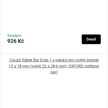
Skladem
Detail
926 Kč
Závaží řídítek Bar Ends 1 s redukcí pro vnitřní průměr
13 a 18 mm (vnější 22 a 28,6 mm), OXFORD (stříbrné,
pár)