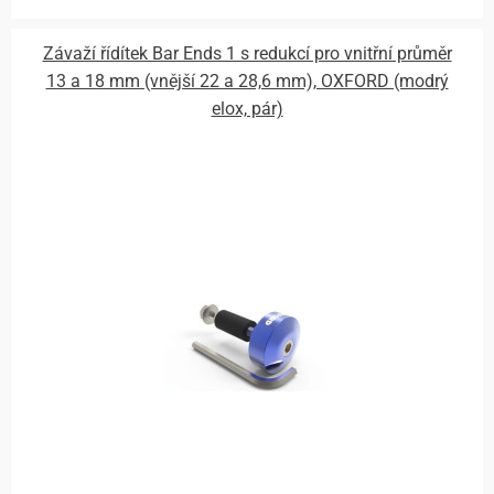
Závaží řídítek Bar Ends 1 s redukcí pro vnitřní průměr
13 a 18 mm (vnější 22 a 28,6 mm), OXFORD (modrý
elox, pár)