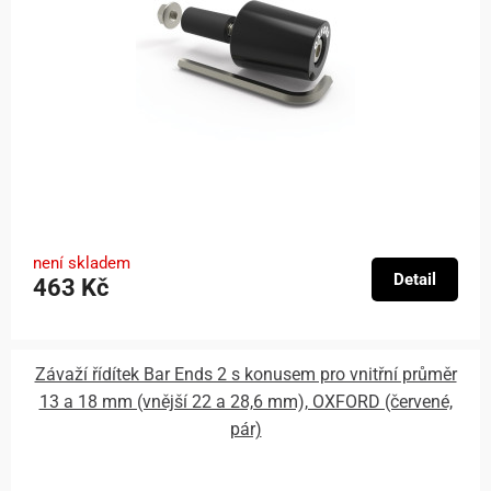
není skladem
Detail
463 Kč
Závaží řídítek Bar Ends 2 s konusem pro vnitřní průměr
13 a 18 mm (vnější 22 a 28,6 mm), OXFORD (červené,
pár)