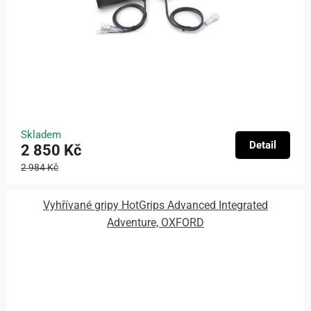
Skladem
Detail
2 850 Kč
2 984 Kč
Vyhřívané gripy HotGrips Advanced Integrated
Adventure, OXFORD