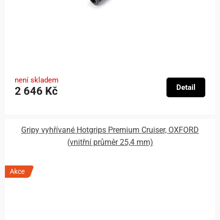
není skladem
Detail
2 646 Kč
Gripy vyhřívané Hotgrips Premium Cruiser, OXFORD
(vnitřní průměr 25,4 mm)
Akce