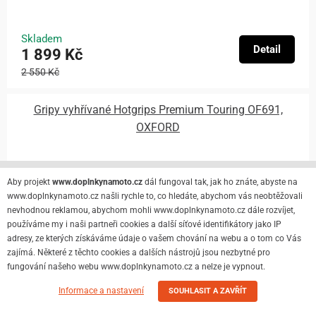
Skladem
Detail
1 899 Kč
2 550 Kč
Gripy vyhřívané Hotgrips Premium Touring OF691,
OXFORD
Akce
Aby projekt
www.doplnkynamoto.cz
dál fungoval tak, jak ho znáte, abyste na
www.doplnkynamoto.cz našli rychle to, co hledáte, abychom vás neobtěžovali
nevhodnou reklamou, abychom mohli www.doplnkynamoto.cz dále rozvíjet,
používáme my i naši partneři cookies a další síťové identifikátory jako IP
adresy, ze kterých získáváme údaje o vašem chování na webu a o tom co Vás
zajímá. Některé z těchto cookies a dalších nástrojů jsou nezbytné pro
fungování našeho webu www.doplnkynamoto.cz a nelze je vypnout.
Informace a nastavení
SOUHLASIT A ZAVŘÍT