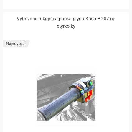
Vyhřívané rukojeti a páčka plynu Koso HG07 na
čtyřkolky
Nejnovější