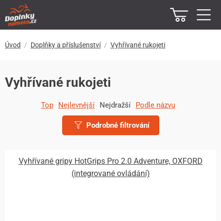
Úvod
Doplňky a příslušenství
Vyhřívané rukojeti
Vyhřívané rukojeti
Top
Nejlevnější
Nejdražší
Podle názvu
Podrobné filtrování
Vyhřívané gripy HotGrips Pro 2.0 Adventure, OXFORD
(integrované ovládání)