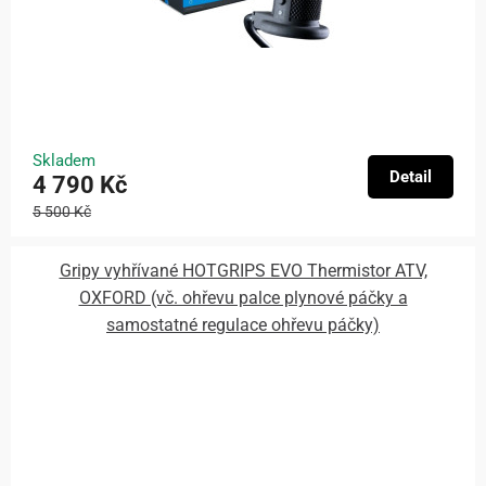
Skladem
Detail
4 790 Kč
5 500 Kč
Gripy vyhřívané HOTGRIPS EVO Thermistor ATV,
OXFORD (vč. ohřevu palce plynové páčky a
samostatné regulace ohřevu páčky)