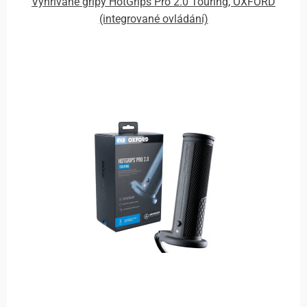
Vyhřívané gripy HotGrips Pro 2.0 Touring, OXFORD
(integrované ovládání)