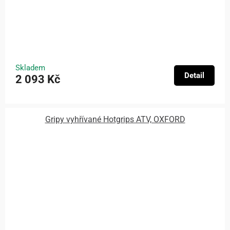
Skladem
Detail
2 093 Kč
Gripy vyhřívané Hotgrips ATV, OXFORD