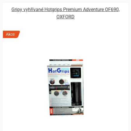
Gripy vyhřívané Hotgrips Premium Adventure OF690,
OXFORD
Akce