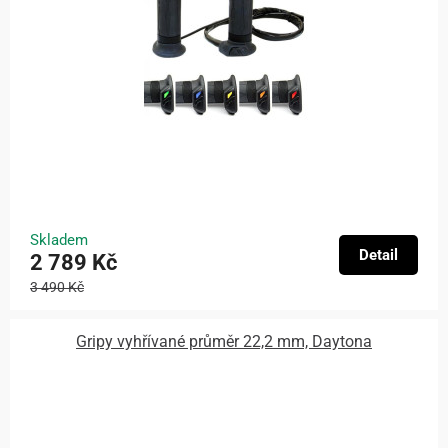
Skladem
Detail
2 789 Kč
3 490 Kč
Gripy vyhřívané průměr 22,2 mm, Daytona