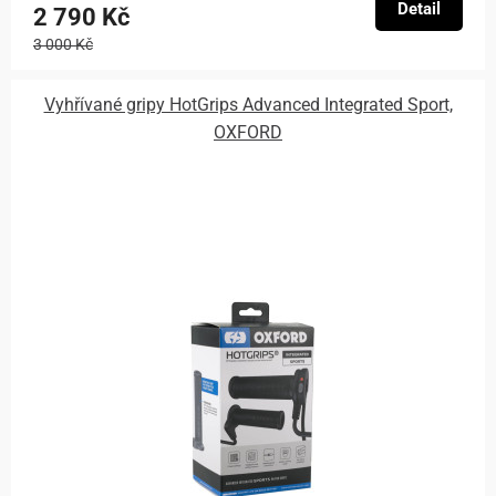
Detail
2 790 Kč
3 000 Kč
Vyhřívané gripy HotGrips Advanced Integrated Sport,
OXFORD