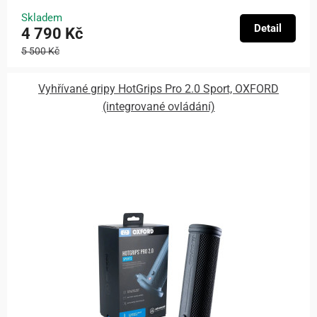
Skladem
Detail
4 790 Kč
5 500 Kč
Vyhřívané gripy HotGrips Pro 2.0 Sport, OXFORD
(integrované ovládání)