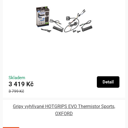
Skladem
Detail
3 419 Kč
3 799 Kč
Gripy vyhřívané HOTGRIPS EVO Thermistor Sports,
OXFORD