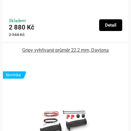
Skladem
Detail
2 880 Kč
2 944 Kč
Gripy vyhřívané průměr 22,2 mm, Daytona
Novinka