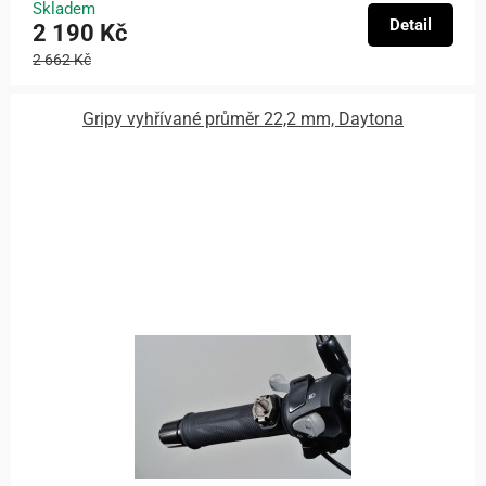
Skladem
Detail
2 190 Kč
2 662 Kč
Gripy vyhřívané průměr 22,2 mm, Daytona