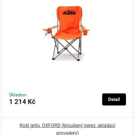
Skladem
Detail
1 214 Kč
Rošt grilu, OXFORD (broušený nerez, skládací
provedení)