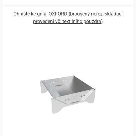
Ohniště ke grilu, OXFORD (broušený nerez, skládací
provedení vč. textilního pouzdra)