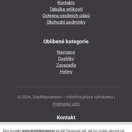
Kontakty
Tabulka velikostí
Ochrana osobních údajů
Obchodní podmínky
Oblíbené kategorie
Navigace
Doplňky
Zavazadla
Helmy
© 2026, Doplňkynamoto – všechna práva vyhrazena |
Podmínky užití
Kontakt
Přeloučská 86
Aby projekt
www.doplnkynamoto.cz
dál fungoval tak, jak ho znáte, abyste na