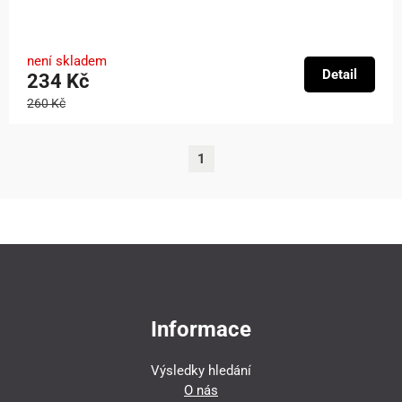
není skladem
Detail
234 Kč
260 Kč
1
Informace
Výsledky hledání
O nás