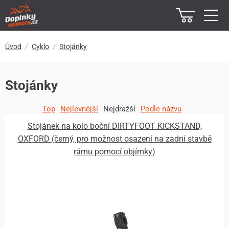
Úvod
Cyklo
Stojánky
Stojánky
Top
Nejlevnější
Nejdražší
Podle názvu
Stojánek na kolo boční DIRTYFOOT KICKSTAND,
OXFORD (černý, pro možnost osazení na zadní stavbě
rámu pomocí objímky)