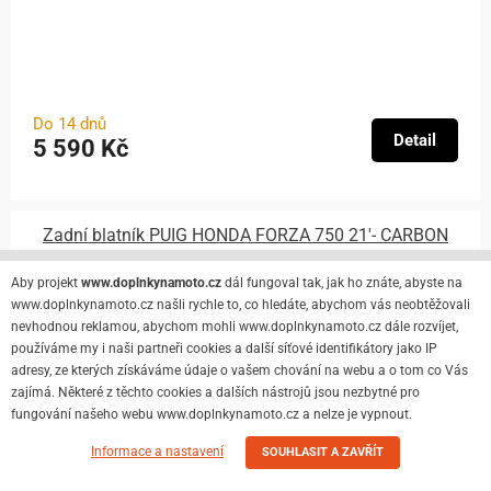
Do 14 dnů
Detail
5 590 Kč
Zadní blatník PUIG HONDA FORZA 750 21'- CARBON
Aby projekt
www.doplnkynamoto.cz
dál fungoval tak, jak ho znáte, abyste na
www.doplnkynamoto.cz našli rychle to, co hledáte, abychom vás neobtěžovali
nevhodnou reklamou, abychom mohli www.doplnkynamoto.cz dále rozvíjet,
používáme my i naši partneři cookies a další síťové identifikátory jako IP
adresy, ze kterých získáváme údaje o vašem chování na webu a o tom co Vás
zajímá. Některé z těchto cookies a dalších nástrojů jsou nezbytné pro
fungování našeho webu www.doplnkynamoto.cz a nelze je vypnout.
Informace a nastavení
SOUHLASIT A ZAVŘÍT