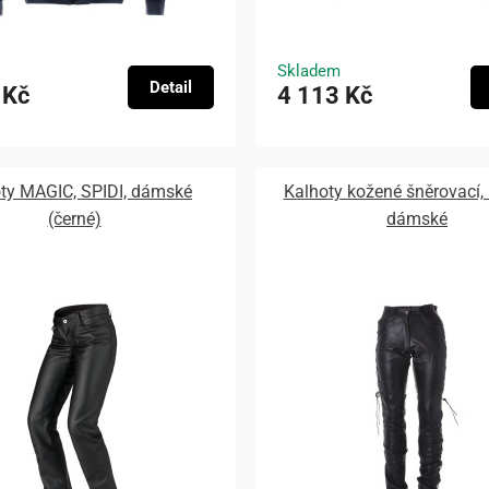
Skladem
Detail
 Kč
4 113 Kč
ty MAGIC, SPIDI, dámské
Kalhoty kožené šněrovací,
(černé)
dámské