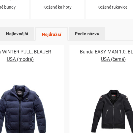
né bundy
Kožené kalhoty
Kožené rukavice
Nejlevnější
Podle názvu
Nejdražší
 WINTER PULL, BLAUER -
Bunda EASY MAN 1.0, BL
USA (modrá)
USA (černá)