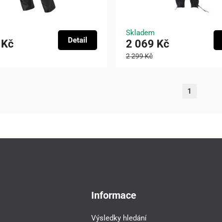
Skladem
Detail
 Kč
2 069 Kč
2 299 Kč
1
Informace
Výsledky hledání