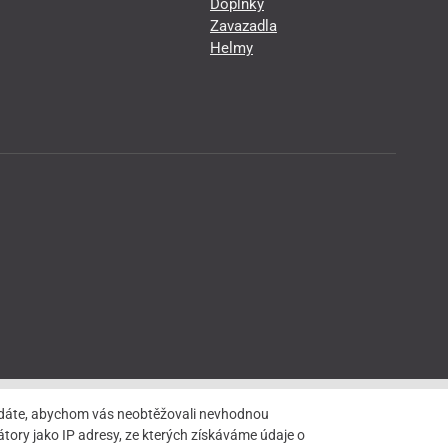
Doplňky
Zavazadla
Helmy
hledáte, abychom vás neobtěžovali nevhodnou
tory jako IP adresy, ze kterých získáváme údaje o