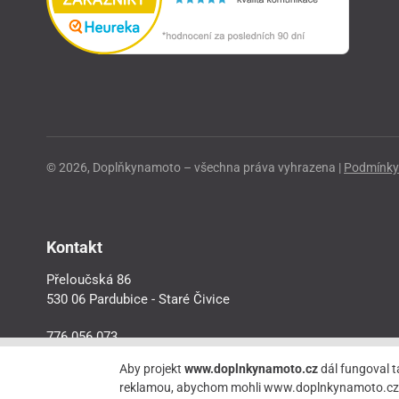
© 2026, Doplňkynamoto – všechna práva vyhrazena |
Podmínky 
Kontakt
Přeloučská 86
530 06 Pardubice - Staré Čivice
776 056 073
motorider.rf@seznam.cz
Aby projekt
www.doplnkynamoto.cz
dál fungoval t
reklamou, abychom mohli www.doplnkynamoto.cz dále 