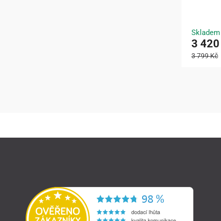
Skladem
3 420
3 799 Kč