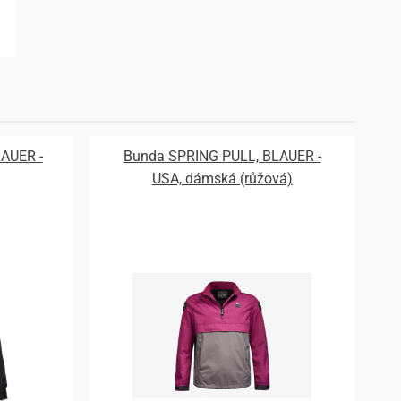
AUER -
Bunda SPRING PULL, BLAUER -
USA, dámská (růžová)