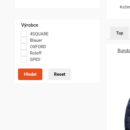
Kože
Výrobce
Top
4SQUARE
Blauer
OXFORD
Bunda
Roleff
SPIDI
Hledat
Reset