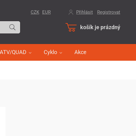
CZK
EUR
Přihlásit
/
Registrovat
košík je prázdný
ATV/QUAD
Cyklo
Akce