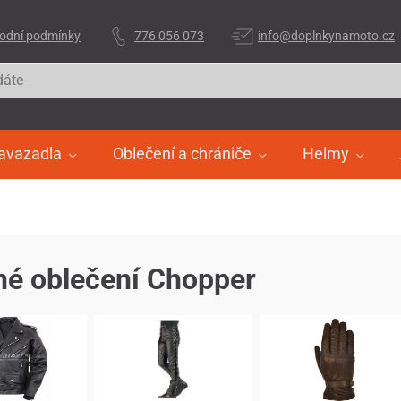
odní podmínky
776 056 073
info@doplnkynamoto.cz
avazadla
Oblečení a chrániče
Helmy
é oblečení Chopper