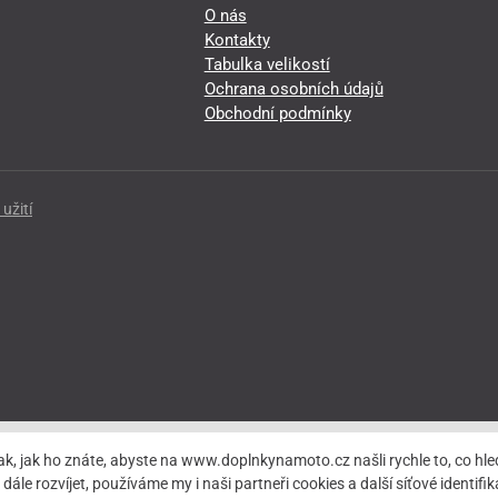
O nás
Kontakty
Tabulka velikostí
Ochrana osobních údajů
Obchodní podmínky
užití
ak, jak ho znáte, abyste na www.doplnkynamoto.cz našli rychle to, co 
rozvíjet, používáme my i naši partneři cookies a další síťové identifiká