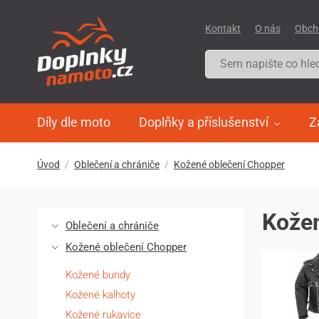
Kontakt
O nás
Obch
Díly dle moto
Doplňky a příslušenství
Z
Úvod
Oblečení a chrániče
Kožené oblečení Chopper
Kožen
Oblečení a chrániče
Kožené oblečení Chopper
Kožené bundy
Kožené kalhoty
Kožené rukavice