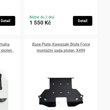
Běžně do 2 dnů
Detail
Detail
1 550 Kč
amaha
Base Plate, Kawasaki Brute Force
ploten ,
montážní sada ploten, X499