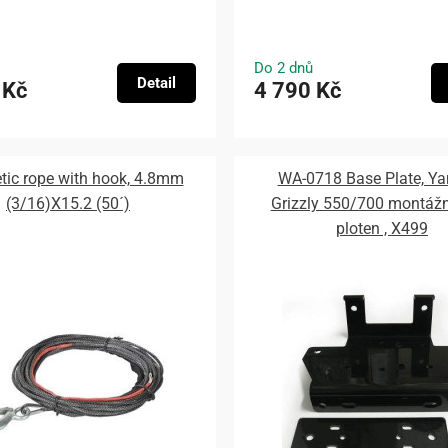
Do 2 dnů
Detail
 Kč
4 790 Kč
tic rope with hook, 4.8mm
WA-0718 Base Plate, Y
(3/16)X15.2 (50´)
Grizzly 550/700 montážn
ploten , X499