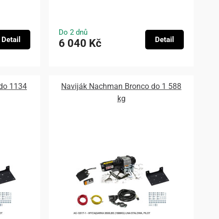
Do 2 dnů
Detail
Detail
6 040 Kč
do 1134
Naviják Nachman Bronco do 1 588
kg