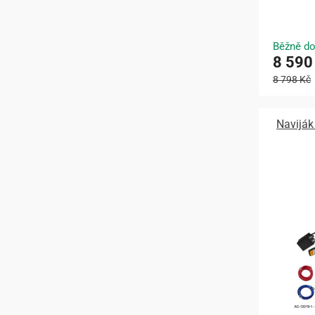
Běžně do
8 590
8 798 Kč
Navijá