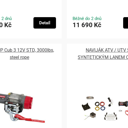
 2 dnů
Běžně do 2 dnů
Detail
0 Kč
11 690 Kč
 Cub 3 12V STD, 3000lbs,
NAVIJÁK ATV / UTV 
steel rope
SYNTETICKÝM LANEM 