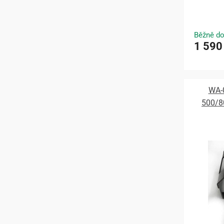
Běžně do
1 590
WA-0
500/8