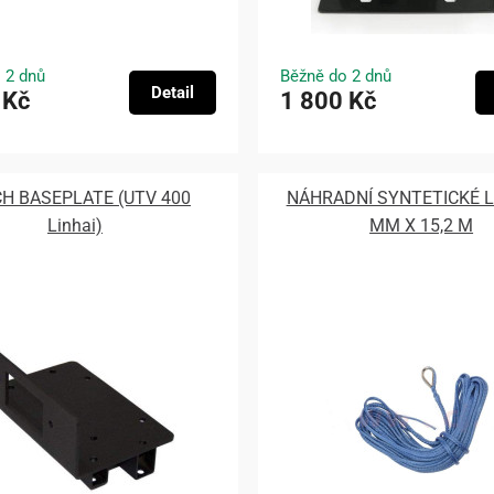
 2 dnů
Běžně do 2 dnů
Detail
 Kč
1 800 Kč
H BASEPLATE (UTV 400
NÁHRADNÍ SYNTETICKÉ L
Linhai)
MM X 15,2 M