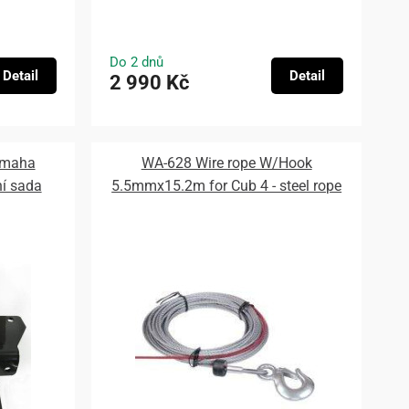
Do 2 dnů
Detail
Detail
2 990 Kč
amaha
WA-628 Wire rope W/Hook
í sada
5.5mmx15.2m for Cub 4 - steel rope