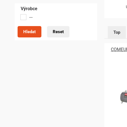
Výrobce
---
Hledat
Reset
Top
COMEUP 