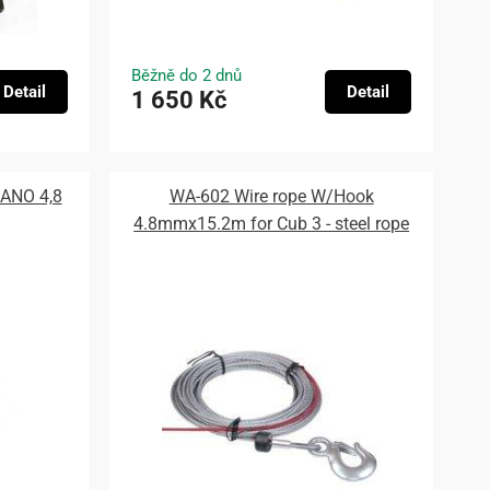
Běžně do 2 dnů
Detail
Detail
1 650 Kč
ANO 4,8
WA-602 Wire rope W/Hook
4.8mmx15.2m for Cub 3 - steel rope