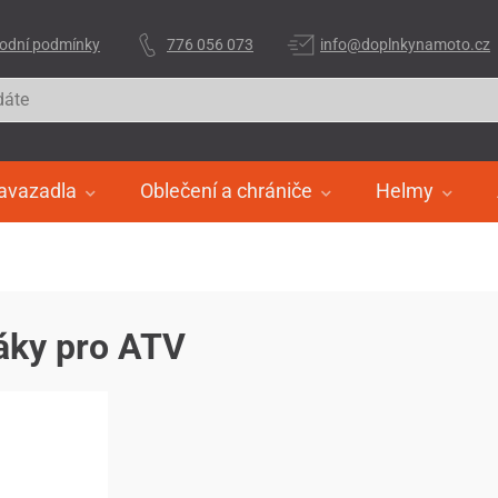
odní podmínky
776 056 073
info@doplnkynamoto.cz
avazadla
Oblečení a chrániče
Helmy
áky pro ATV