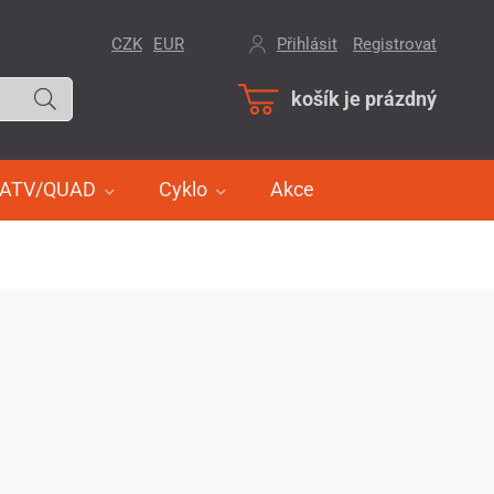
CZK
EUR
Přihlásit
/
Registrovat
košík je prázdný
ATV/QUAD
Cyklo
Akce