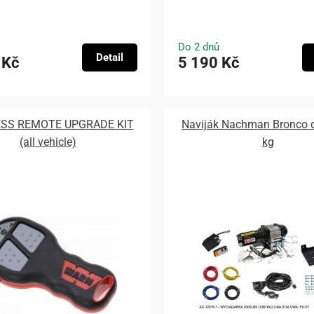
Do 2 dnů
Detail
 Kč
5 190 Kč
SS REMOTE UPGRADE KIT
Naviják Nachman Bronco 
(all vehicle)
kg