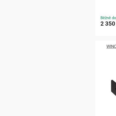
Běžně do
2 350
WINC