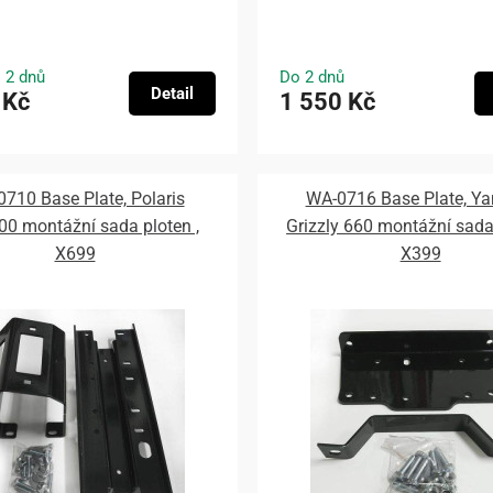
 2 dnů
Do 2 dnů
Detail
 Kč
1 550 Kč
710 Base Plate, Polaris
WA-0716 Base Plate, Y
00 montážní sada ploten ,
Grizzly 660 montážní sada 
X699
X399