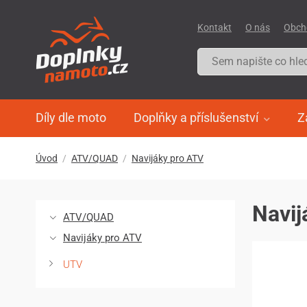
Kontakt
O nás
Obch
Díly dle moto
Doplňky a příslušenství
Z
Úvod
ATV/QUAD
Navijáky pro ATV
Navij
ATV/QUAD
Navijáky pro ATV
UTV