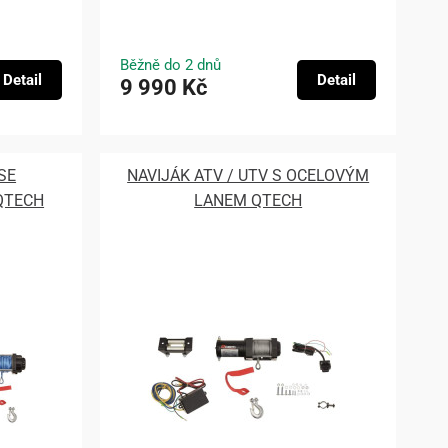
Běžně do 2 dnů
Detail
Detail
9 990 Kč
SE
NAVIJÁK ATV / UTV S OCELOVÝM
QTECH
LANEM QTECH