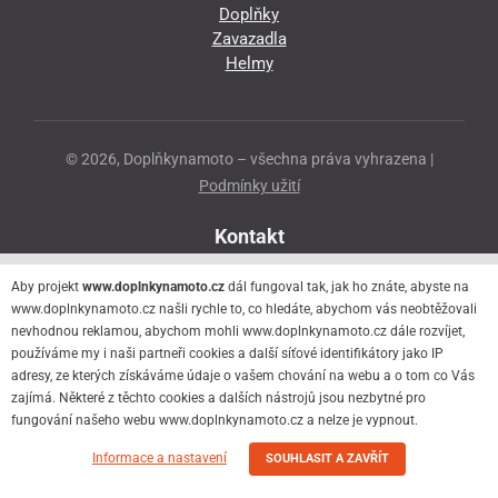
Doplňky
Zavazadla
Helmy
© 2026, Doplňkynamoto – všechna práva vyhrazena |
Podmínky užití
Kontakt
Přeloučská 86
Aby projekt
www.doplnkynamoto.cz
dál fungoval tak, jak ho znáte, abyste na
530 06 Pardubice - Staré Čivice
www.doplnkynamoto.cz našli rychle to, co hledáte, abychom vás neobtěžovali
nevhodnou reklamou, abychom mohli www.doplnkynamoto.cz dále rozvíjet,
776 056 073
používáme my i naši partneři cookies a další síťové identifikátory jako IP
motorider.rf@seznam.cz
adresy, ze kterých získáváme údaje o vašem chování na webu a o tom co Vás
zajímá. Některé z těchto cookies a dalších nástrojů jsou nezbytné pro
fungování našeho webu www.doplnkynamoto.cz a nelze je vypnout.
Informace a nastavení
SOUHLASIT A ZAVŘÍT