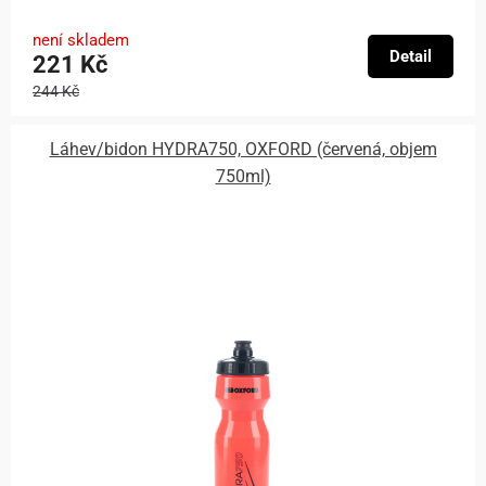
není skladem
Detail
221 Kč
244 Kč
Láhev/bidon HYDRA750, OXFORD (červená, objem
750ml)