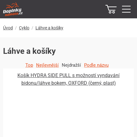
Úvod
Cyklo
Láhve a košíky
Láhve a košíky
Top
Nejlevnější
Nejdražší
Podle názvu
Košík HYDRA SIDE PULL s možností vyndavání
bidonu/láhve bokem, OXFORD (černý, plast)