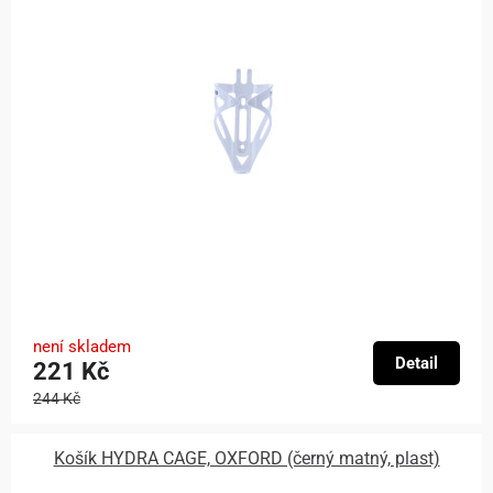
není skladem
Detail
221 Kč
244 Kč
Košík HYDRA CAGE, OXFORD (černý matný, plast)