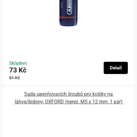
Skladem
Detail
73 Kč
81 Kč
Sada upevňovacích šroubů pro košíky na
láhve/bidony, OXFORD (nerez, M5 x 12 mm, 1 pár)