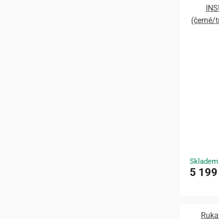
INS
(černé/
Skladem
5 199
Ruka