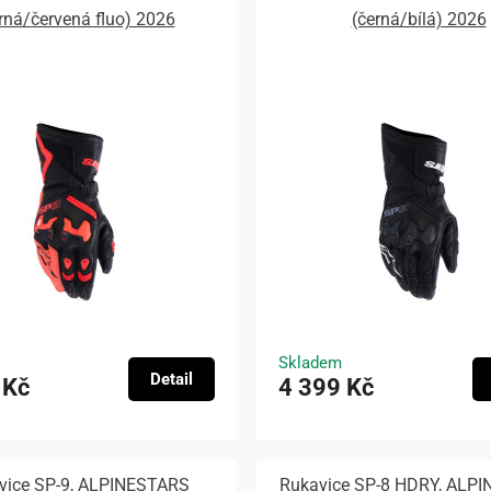
rná/červená fluo) 2026
(černá/bílá) 2026
Skladem
Detail
 Kč
4 399 Kč
vice SP-9, ALPINESTARS
Rukavice SP-8 HDRY, ALP