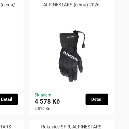
(černá/
ALPINESTARS (černá) 2026
Skladem
Detail
Detail
4 578 Kč
4 819 Kč
STARS
Rukavice SP-9, ALPINESTARS