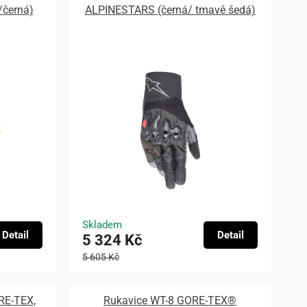
/černá)
ALPINESTARS (černá/ tmavě šedá)
Skladem
Detail
Detail
5 324 Kč
5 605 Kč
RE-TEX,
Rukavice WT-8 GORE-TEX®