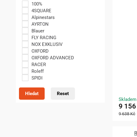
100%
4SQUARE
Alpinestars
AYRTON
Blauer
FLY RACING
NOX EXKLUSIV
OXFORD
OXFORD ADVANCED
RACER
Roleff
SPIDI
Hledat
Reset
Skladem
9 156
9 638 Kč
R