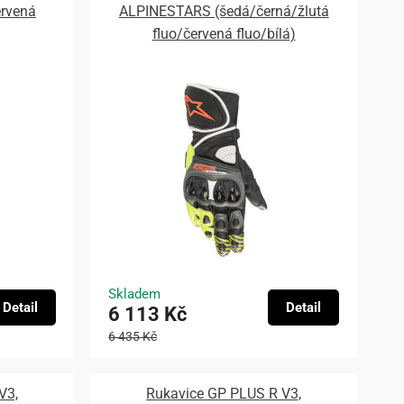
rvená
ALPINESTARS (šedá/černá/žlutá
fluo/červená fluo/bílá)
Skladem
Detail
Detail
6 113 Kč
6 435 Kč
V3,
Rukavice GP PLUS R V3,