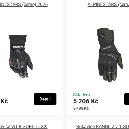
INESTARS (černé) 2026
ALPINESTARS (čern
Skladem
Detail
 Kč
5 206 Kč
5 480 Kč
avice WT-8 GORE-TEX®
Rukavice RANGE 2 v 1 G