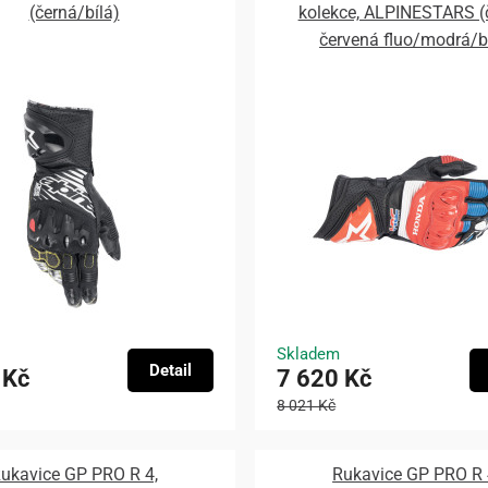
(černá/bílá)
kolekce, ALPINESTARS (
červená fluo/modrá/b
Skladem
Detail
 Kč
7 620 Kč
8 021 Kč
ukavice GP PRO R 4,
Rukavice GP PRO R 