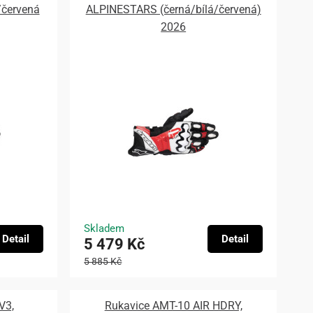
/červená
ALPINESTARS (černá/bílá/červená)
2026
Skladem
Detail
Detail
5 479 Kč
5 885 Kč
V3,
Rukavice AMT-10 AIR HDRY,