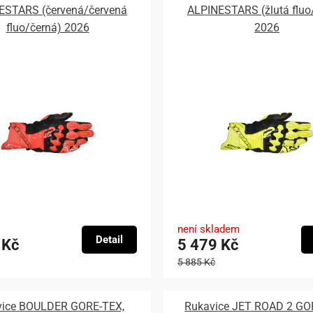
ESTARS (červená/červená
ALPINESTARS (žlutá fluo
fluo/černá) 2026
2026
není skladem
Detail
 Kč
5 479 Kč
5 885 Kč
vice BOULDER GORE-TEX,
Rukavice JET ROAD 2 GO