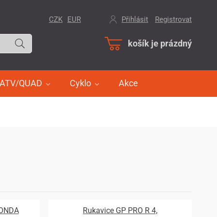
CZK
EUR
Přihlásit
/
Registrovat
košík je prázdný
ATV/QUAD
Cyklo
Akce
HONDA
Rukavice GP PRO R 4,