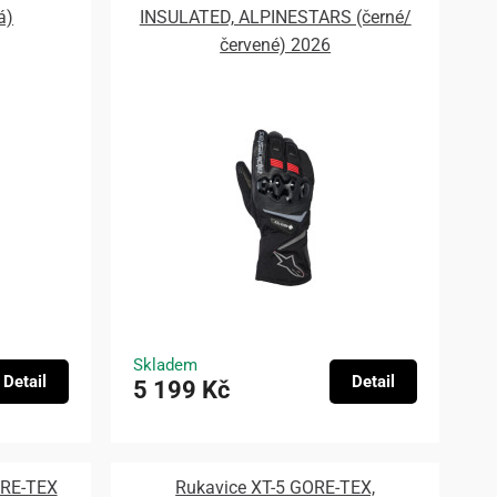
á)
INSULATED, ALPINESTARS (černé/
červené) 2026
Skladem
Detail
Detail
5 199 Kč
ORE-TEX
Rukavice XT-5 GORE-TEX,