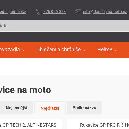
odní podmínky
776 056 073
info@doplnkynamoto.cz
avazadla
Oblečení a chrániče
Helmy
vice na moto
Nejlevnější
Podle názvu
Nejdražší
e GP TECH 2, ALPINESTARS
Rukavice GP PRO R 3 