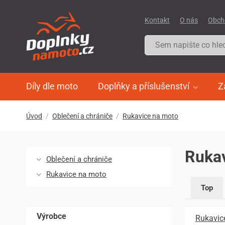
Kontakt
O nás
Obch
Díly dle moto
Doplňky a příslušenství
Z
Úvod
Oblečení a chrániče
Rukavice na moto
Ruka
Oblečení a chrániče
Rukavice na moto
Top
Výrobce
Rukavic