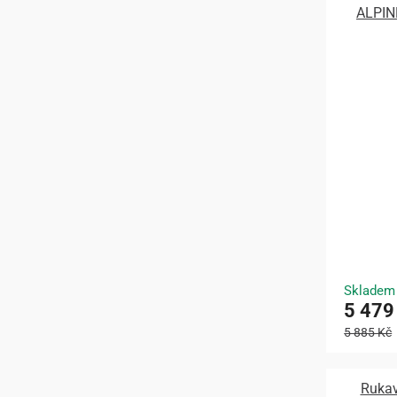
ALPIN
Skladem
5 479
5 885 Kč
Ruka