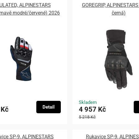
ULATED, ALPINESTARS
GOREGRIP, ALPINESTARS 
tmavě modré/červené) 2026
černá)
Skladem
Detail
 Kč
4 957 Kč
5 218 Kč
vice SP-9, ALPINESTARS
Rukavice SP-9, ALPINE