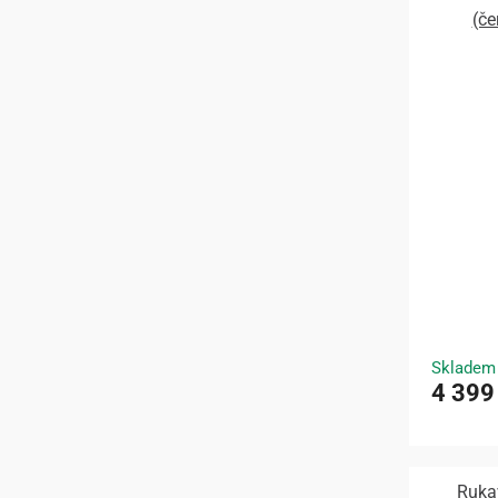
(če
Skladem
4 399
Ruka