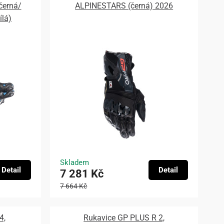
černá/
ALPINESTARS (černá) 2026
ílá)
Skladem
Detail
Detail
7 281 Kč
7 664 Kč
4,
Rukavice GP PLUS R 2,