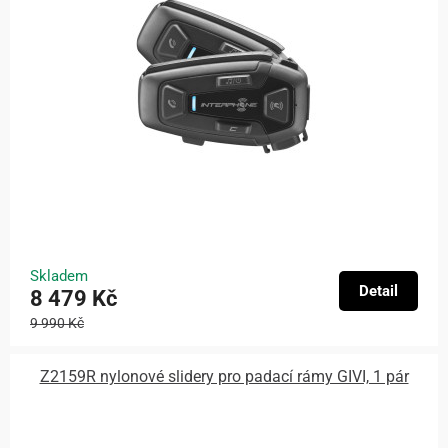
Skladem
Detail
8 479 Kč
9 990 Kč
Z2159R nylonové slidery pro padací rámy GIVI, 1 pár