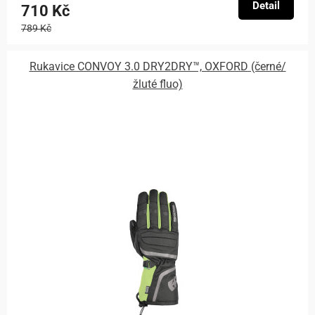
Detail
710 Kč
789 Kč
Rukavice CONVOY 3.0 DRY2DRY™, OXFORD (černé/
žluté fluo)