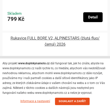
Skladem
Detail
799 Kč
Rukavice FULL BORE V2, ALPINESTARS (žlutá fluo/
černá) 2026
Aby projekt
www.doplnkynamoto.cz
dál fungoval tak, jak ho znáte, abyste na
www.doplnkynamoto.cz našli rychle to, co hledáte, abychom vás neobtěžovali
nevhodnou reklamou, abychom mohli www.doplnkynamoto.cz dále rozvíjet,
používáme my i naši partneři cookies a další síťové identifikátory jako IP
adresy, ze kterých získáváme údaje o vašem chování na webu a o tom co Vás
zajímá. Některé z těchto cookies a dalších nástrojů jsou nezbytné pro
fungování našeho webu www.doplnkynamoto.cz a nelze je vypnout.
Informace a nastavení
SOUHLASIT A ZAVŘÍT