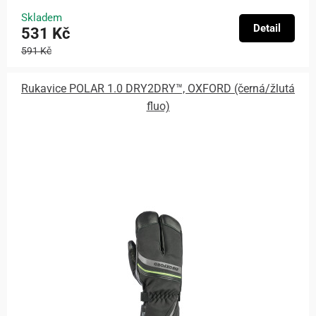
Skladem
Detail
531 Kč
591 Kč
Rukavice POLAR 1.0 DRY2DRY™, OXFORD (černá/žlutá
fluo)