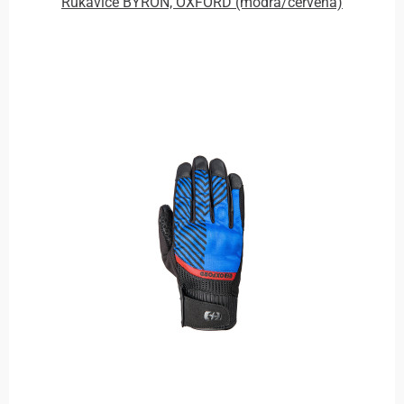
Rukavice BYRON, OXFORD (modrá/červená)