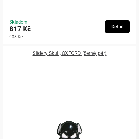
Skladem
Detail
817 Kč
908 Kč
Slidery Skull, OXFORD (černé, pár)