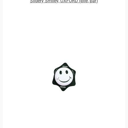
Slidery Smiley, OXFORD (bílé, pár)