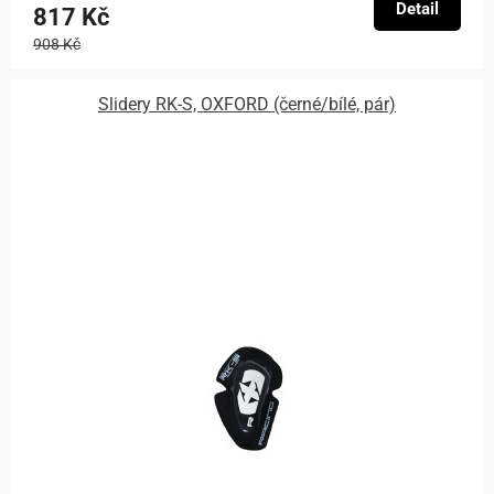
Detail
817 Kč
908 Kč
Slidery RK-S, OXFORD (černé/bílé, pár)