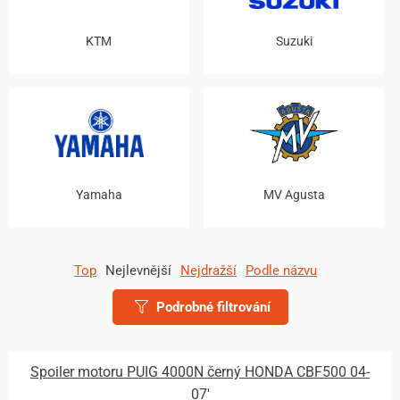
KTM
Suzuki
Yamaha
MV Agusta
Top
Nejlevnější
Nejdražší
Podle názvu
Podrobné filtrování
Spoiler motoru PUIG 4000N černý HONDA CBF500 04-
07'