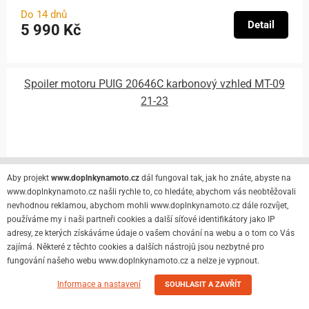
Do 14 dnů
Detail
5 990 Kč
Spoiler motoru PUIG 20646C karbonový vzhled MT-09
21-23
Aby projekt
www.doplnkynamoto.cz
dál fungoval tak, jak ho znáte, abyste na
www.doplnkynamoto.cz našli rychle to, co hledáte, abychom vás neobtěžovali
nevhodnou reklamou, abychom mohli www.doplnkynamoto.cz dále rozvíjet,
používáme my i naši partneři cookies a další síťové identifikátory jako IP
adresy, ze kterých získáváme údaje o vašem chování na webu a o tom co Vás
zajímá. Některé z těchto cookies a dalších nástrojů jsou nezbytné pro
fungování našeho webu www.doplnkynamoto.cz a nelze je vypnout.
Informace a nastavení
SOUHLASIT A ZAVŘÍT