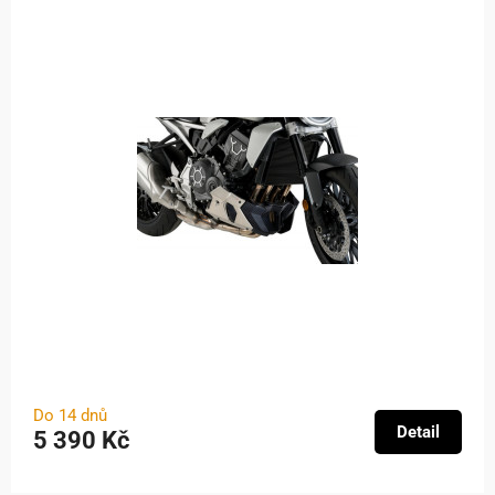
Do 14 dnů
Detail
5 390 Kč