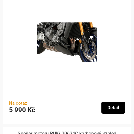
Na dotaz
Detail
5 990 Kč
Spoiler motoru PUIG 20624C karbonový vzhled