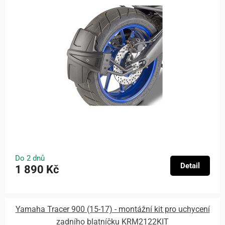
Do 2 dnů
Detail
1 890 Kč
Yamaha Tracer 900 (15-17) - montážní kit pro uchycení
zadního blatníčku KRM2122KIT