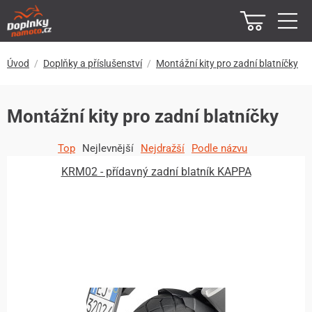
Úvod
Doplňky a příslušenství
Montážní kity pro zadní blatníčky
Montážní kity pro zadní blatníčky
Top
Nejlevnější
Nejdražší
Podle názvu
KRM02 - přídavný zadní blatník KAPPA