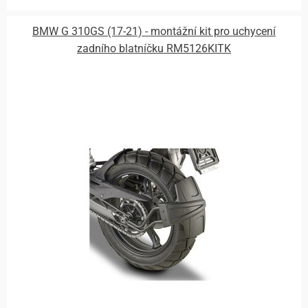
BMW G 310GS (17-21) - montážní kit pro uchycení
zadního blatníčku RM5126KITK