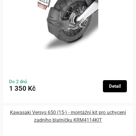
Do 2 dnů
Detail
1 350 Kč
Kawasaki Versys 650 (15-) - montážní kit pro uchycení
zadního blatníčku KRM4114KIT