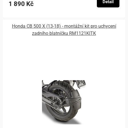
Detail
1 890 Kč
Honda CB 500 X (13-18) - montážní kit pro uchycení
zadního blatníčku RM1121KITK