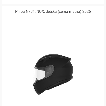
Přilba N731, NOX, dětská (černá matná) 2026