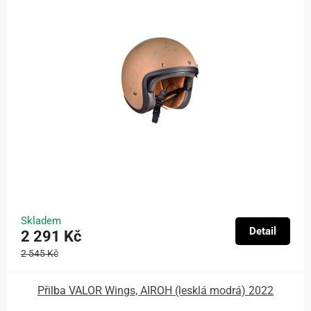
Skladem
Detail
2 291 Kč
2 545 Kč
Přilba VALOR Wings, AIROH (lesklá modrá) 2022