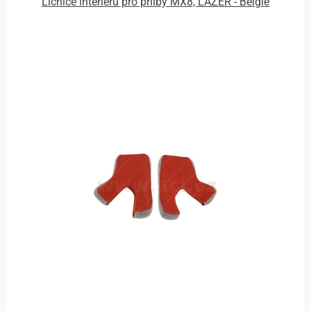
Lícnice interieru pro přilby MX8, LAZER - Belgie