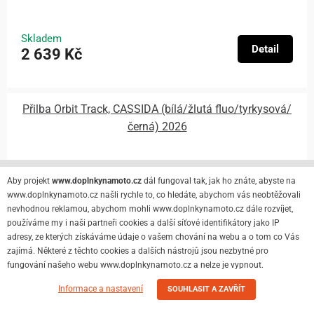
Skladem
Detail
2 639 Kč
Přilba Orbit Track, CASSIDA (bílá/žlutá fluo/tyrkysová/
černá) 2026
Aby projekt
www.doplnkynamoto.cz
dál fungoval tak, jak ho znáte, abyste na
www.doplnkynamoto.cz našli rychle to, co hledáte, abychom vás neobtěžovali
nevhodnou reklamou, abychom mohli www.doplnkynamoto.cz dále rozvíjet,
používáme my i naši partneři cookies a další síťové identifikátory jako IP
adresy, ze kterých získáváme údaje o vašem chování na webu a o tom co Vás
zajímá. Některé z těchto cookies a dalších nástrojů jsou nezbytné pro
fungování našeho webu www.doplnkynamoto.cz a nelze je vypnout.
Informace a nastavení
SOUHLASIT A ZAVŘÍT