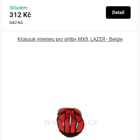
Skladem
Detail
312 Kč
347 Kč
Klobouk interieru pro přilby MX8, LAZER - Belgie