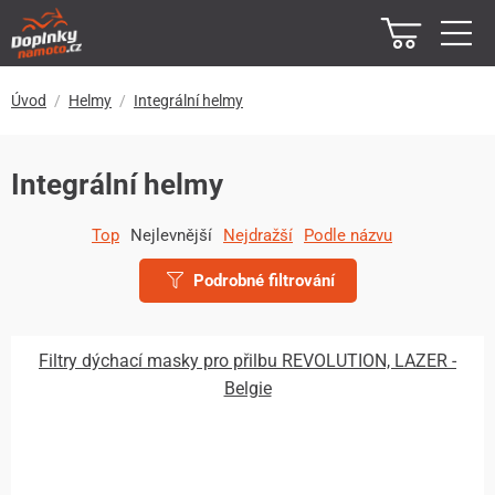
Úvod
Helmy
Integrální helmy
Integrální helmy
Top
Nejlevnější
Nejdražší
Podle názvu
Podrobné filtrování
Filtry dýchací masky pro přilbu REVOLUTION, LAZER -
Belgie