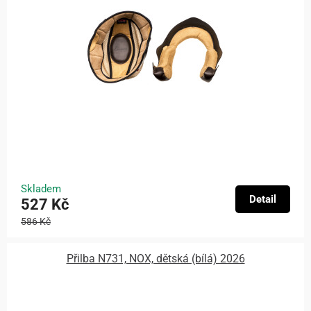
Skladem
Detail
527 Kč
586 Kč
Přilba N731, NOX, dětská (bílá) 2026