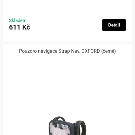
Skladem
Detail
611 Kč
Pouzdro navigace Strap Nav, OXFORD (černé)