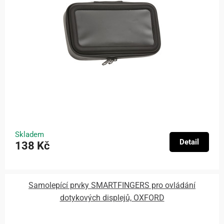
Skladem
Detail
138 Kč
Samolepící prvky SMARTFINGERS pro ovládání
dotykových displejů, OXFORD