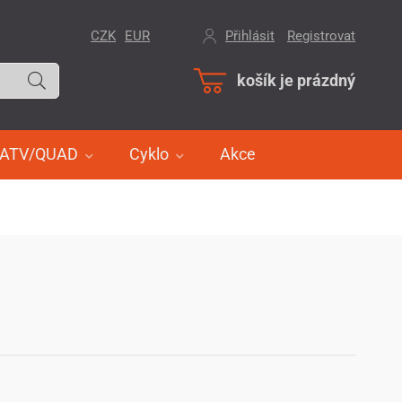
CZK
EUR
Přihlásit
/
Registrovat
košík je prázdný
ATV/QUAD
Cyklo
Akce