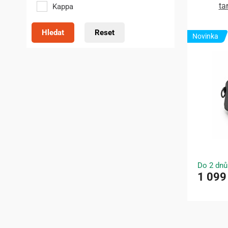
ta
Kappa
Hledat
Reset
Novinka
Do 2 dnů
1 099