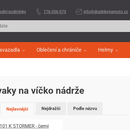
odní podmínky
776 056 073
info@doplnkynamoto.cz
avazadla
Oblečení a chrániče
Helmy
aky na víčko nádrže
Nejdražší
Podle názvu
Nejlevnější
101 K´STORMER - černý