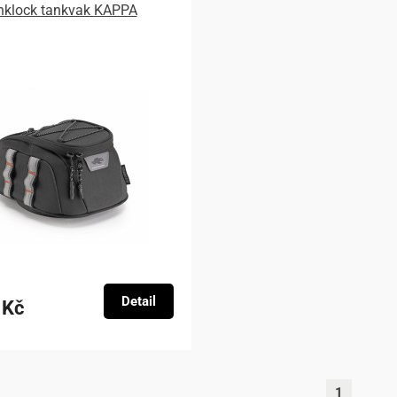
nklock tankvak KAPPA
Detail
 Kč
1