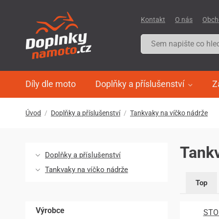
Kontakt
O nás
Obch
Díly dle moto
Doplňky a příslušenství
Z
Úvod
Doplňky a příslušenství
Tankvaky na víčko nádrže
Tankv
Doplňky a příslušenství
Tankvaky na víčko nádrže
Top
Výrobce
STO