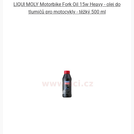
LIQUI MOLY Motorbike Fork Oil 15w Heavy - olej do
tlumičů pro motocykly - těžký 500 ml