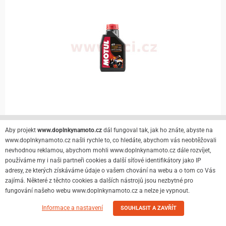
Aby projekt
www.doplnkynamoto.cz
dál fungoval tak, jak ho znáte, abyste na
www.doplnkynamoto.cz našli rychle to, co hledáte, abychom vás neobtěžovali
Skladem
nevhodnou reklamou, abychom mohli www.doplnkynamoto.cz dále rozvíjet,
Detail
329 Kč
používáme my i naši partneři cookies a další síťové identifikátory jako IP
adresy, ze kterých získáváme údaje o vašem chování na webu a o tom co Vás
zajímá. Některé z těchto cookies a dalších nástrojů jsou nezbytné pro
fungování našeho webu www.doplnkynamoto.cz a nelze je vypnout.
MOTUL 5100 10W30 4T, 1L
Informace a nastavení
SOUHLASIT A ZAVŘÍT