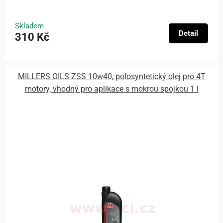
Skladem
Detail
310 Kč
MILLERS OILS ZSS 10w40, polosyntetický olej pro 4T
motory, vhodný pro aplikace s mokrou spojkou 1 l