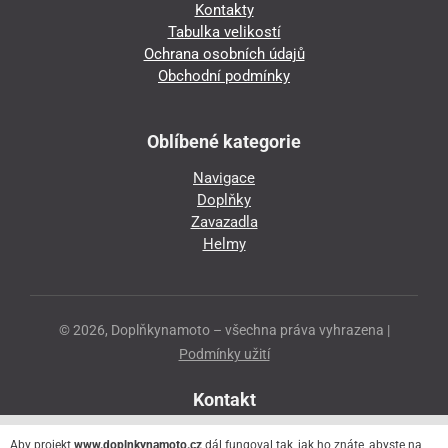
Kontakty
Tabulka velikostí
Ochrana osobních údajů
Obchodní podmínky
Oblíbené kategorie
Navigace
Doplňky
Zavazadla
Helmy
© 2026, Doplňkynamoto – všechna práva vyhrazena |
Podmínky užití
Kontakt
Přeloučská 86
Aby projekt
www.doplnkynamoto.cz
dál fungoval tak, jak ho znáte, abyste na