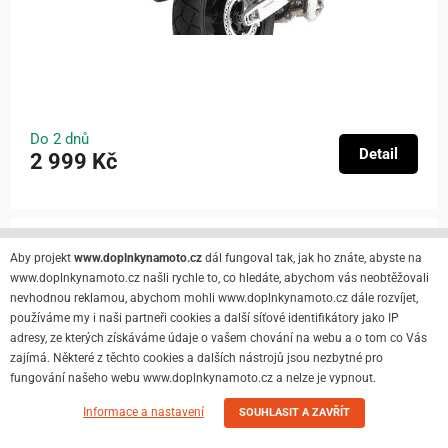
Do 2 dnů
Detail
2 999 Kč
Montážní sada 3P systém SHAD Y0MT31IF Yamaha
Aby projekt
www.doplnkynamoto.cz
dál fungoval tak, jak ho znáte, abyste na
MT-03 320 2021-2024
www.doplnkynamoto.cz našli rychle to, co hledáte, abychom vás neobtěžovali
nevhodnou reklamou, abychom mohli www.doplnkynamoto.cz dále rozvíjet,
používáme my i naši partneři cookies a další síťové identifikátory jako IP
adresy, ze kterých získáváme údaje o vašem chování na webu a o tom co Vás
zajímá. Některé z těchto cookies a dalších nástrojů jsou nezbytné pro
fungování našeho webu www.doplnkynamoto.cz a nelze je vypnout.
Informace a nastavení
SOUHLASIT A ZAVŘÍT