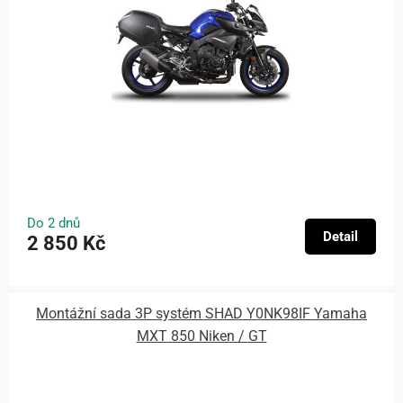
Do 2 dnů
Detail
2 850 Kč
Montážní sada 3P systém SHAD Y0NK98IF Yamaha
MXT 850 Niken / GT