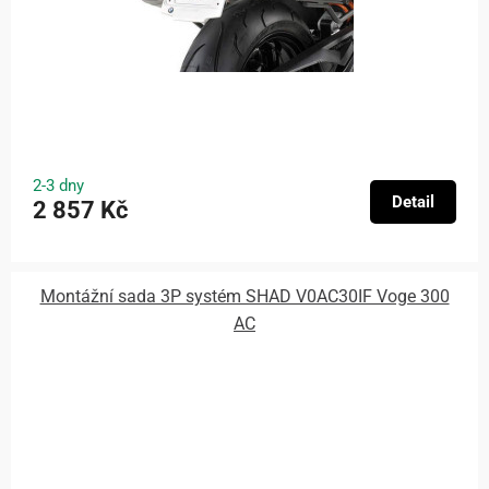
2-3 dny
Detail
2 857 Kč
Montážní sada 3P systém SHAD V0AC30IF Voge 300
AC