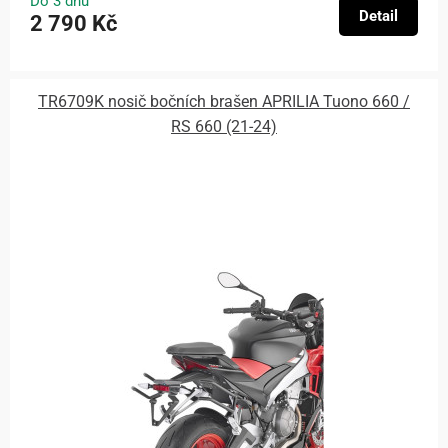
Do 3 dnů
Detail
2 790 Kč
TR6709K nosič bočních brašen APRILIA Tuono 660 /
RS 660 (21-24)