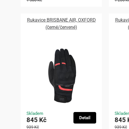
1 580 Kč
1 206 K
Rukavice BRISBANE AIR, OXFORD
Rukav
(černé/červené)
Skladem
Sklade
Detail
845 Kč
845 
939 Kč
939 Kč