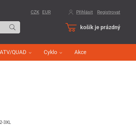
CZK
EUR
Přihlásit
/
Registrovat
košík je prázdný
ATV/QUAD
Cyklo
Akce
12-3XL