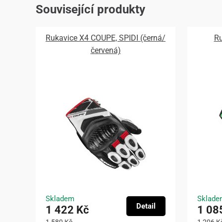
Související produkty
Rukavice X4 COUPE, SPIDI (černá/
Ru
červená)
Skladem
Sklade
Detail
1 422 Kč
1 08