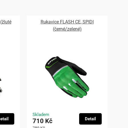
(žluté
Rukavice FLASH CE, SPIDI
(černé/zelené)
Skladem
etail
Detail
710 Kč