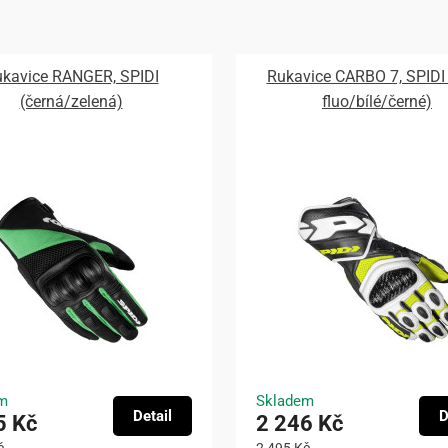
kavice RANGER, SPIDI
Rukavice CARBO 7, SPIDI 
(černá/zelená)
fluo/bílé/černé)
m
Skladem
Detail
D
5 Kč
2 246 Kč