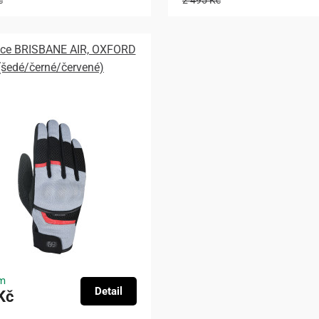
č
2 495 Kč
ice BRISBANE AIR, OXFORD
(šedé/černé/červené)
m
Detail
Kč