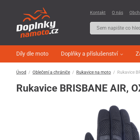
Kontakt
O nás
Obch
Díly dle moto
Doplňky a příslušenství
Z
Úvod
Oblečení a chrániče
Rukavice na moto
Rukavice B
Rukavice BRISBANE AIR, O