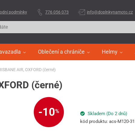
odní podmínky
776 056 073
info@doplnkynamoto.cz
avazadla
Oblečení a chrániče
Helmy
RISBANE AIR, OXFORD (černé)
XFORD (černé)
-10
%
Skladem (Do 2 dnů)
kód produktu: acs-M120-3