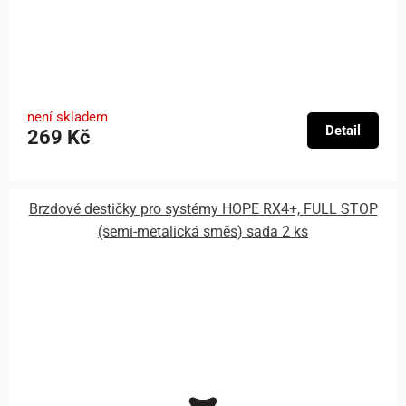
není skladem
Detail
269 Kč
Brzdové destičky pro systémy HOPE RX4+, FULL STOP
(semi-metalická směs) sada 2 ks