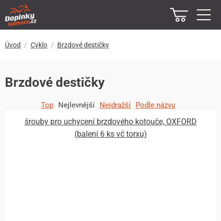
Úvod
Cyklo
Brzdové destičky
Brzdové destičky
Top
Nejlevnější
Nejdražší
Podle názvu
šrouby pro uchycení brzdového kotouče, OXFORD
(balení 6 ks vč torxu)