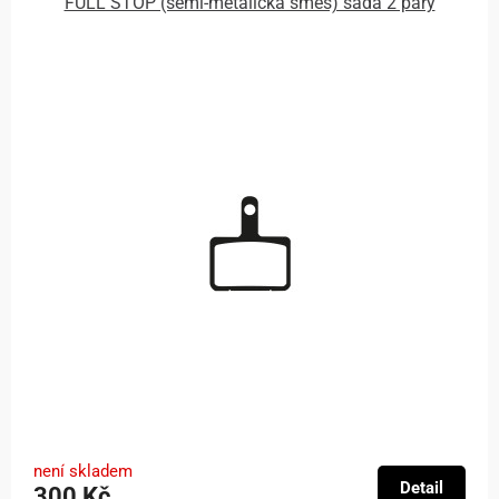
FULL STOP (semi-metalická směs) sada 2 páry
není skladem
Detail
300 Kč