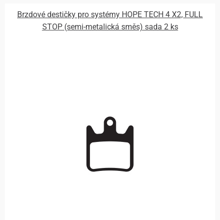
Brzdové destičky pro systémy HOPE TECH 4 X2, FULL
STOP (semi-metalická směs) sada 2 ks