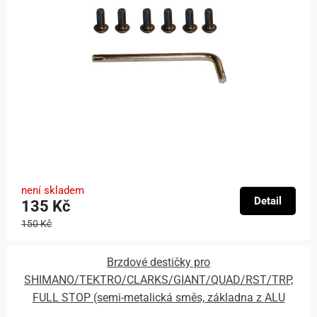
není skladem
Detail
135 Kč
150 Kč
Brzdové destičky pro
SHIMANO/TEKTRO/CLARKS/GIANT/QUAD/RST/TRP,
FULL STOP (semi-metalická směs, základna z ALU
slitiny) sada 2 ks