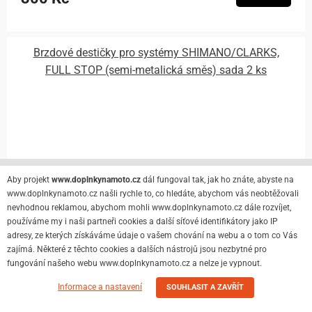
Brzdové destičky pro systémy SHIMANO/CLARKS,
FULL STOP (semi-metalická směs) sada 2 ks
Aby projekt
www.doplnkynamoto.cz
dál fungoval tak, jak ho znáte, abyste na
www.doplnkynamoto.cz našli rychle to, co hledáte, abychom vás neobtěžovali
nevhodnou reklamou, abychom mohli www.doplnkynamoto.cz dále rozvíjet,
používáme my i naši partneři cookies a další síťové identifikátory jako IP
adresy, ze kterých získáváme údaje o vašem chování na webu a o tom co Vás
zajímá. Některé z těchto cookies a dalších nástrojů jsou nezbytné pro
fungování našeho webu www.doplnkynamoto.cz a nelze je vypnout.
Informace a nastavení
SOUHLASIT A ZAVŘÍT