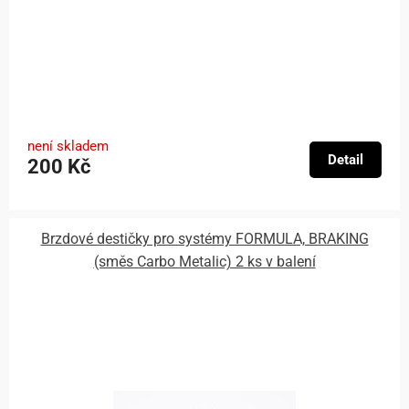
není skladem
Detail
200 Kč
Brzdové destičky pro systémy FORMULA, BRAKING
(směs Carbo Metalic) 2 ks v balení