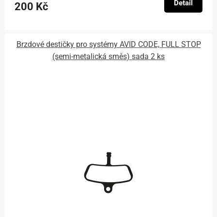
Detail
200 Kč
Brzdové destičky pro systémy AVID CODE, FULL STOP
(semi-metalická směs) sada 2 ks