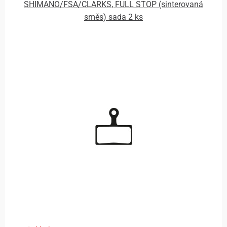
SHIMANO/FSA/CLARKS, FULL STOP (sinterovaná
směs) sada 2 ks