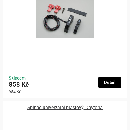
Skladem
Detail
858 Kč
954 Kč
Spínač univerzální plastový, Daytona