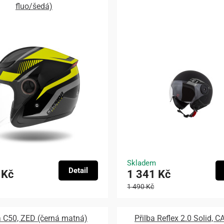
fluo/šedá)
Skladem
Detail
 Kč
1 341 Kč
1 490 Kč
a C50, ZED (černá matná)
Přilba Reflex 2.0 Solid, 