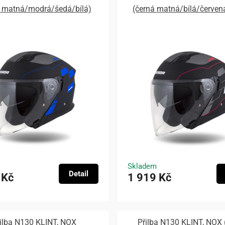
á matná/modrá/šedá/bílá)
(černá matná/bílá/červen
Skladem
Detail
 Kč
1 919 Kč
ilba N130 KLINT, NOX
Přilba N130 KLINT, NOX 