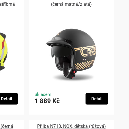
stříbrná
(černá matná/zlatá)
Skladem
Detail
Detail
1 889 Kč
 (černá
Přilba N710, NOX, dětská (růžová)