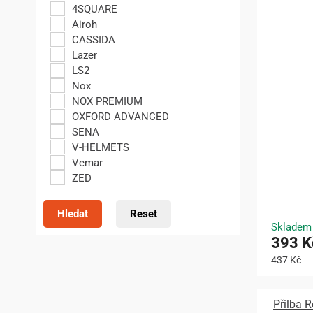
4SQUARE
Airoh
CASSIDA
Lazer
LS2
Nox
NOX PREMIUM
OXFORD ADVANCED
SENA
V-HELMETS
Vemar
ZED
Hledat
Reset
Skladem
393 K
437 Kč
Přilba 