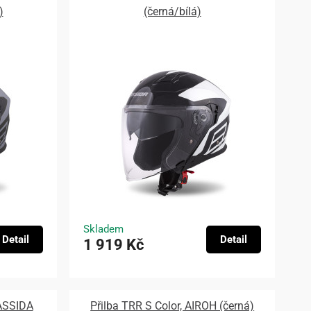
)
(černá/bílá)
Skladem
Detail
Detail
1 919 Kč
CASSIDA
Přilba TRR S Color, AIROH (černá)