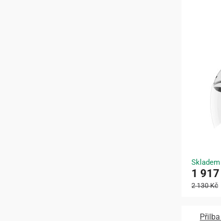
Skladem
1 917
2 130 Kč
Přilb