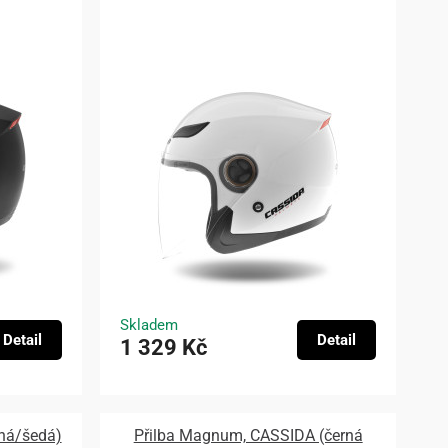
Skladem
Detail
Detail
1 329 Kč
tná/šedá)
Přilba Magnum, CASSIDA (černá