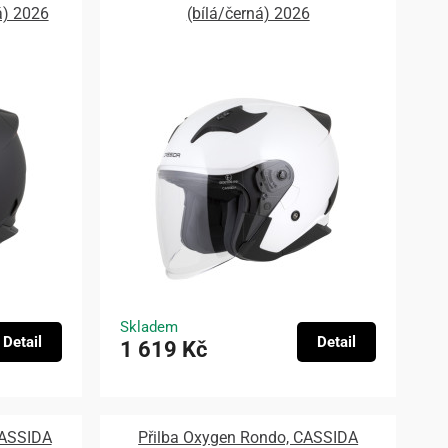
á) 2026
(bílá/černá) 2026
Skladem
Detail
Detail
1 619 Kč
 CASSIDA
Přilba Oxygen Rondo, CASSIDA