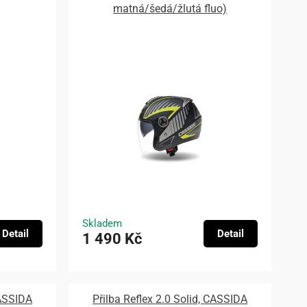
matná/šedá/žlutá fluo)
Skladem
Detail
Detail
1 490 Kč
CASSIDA
Přilba Reflex 2.0 Solid, CASSIDA