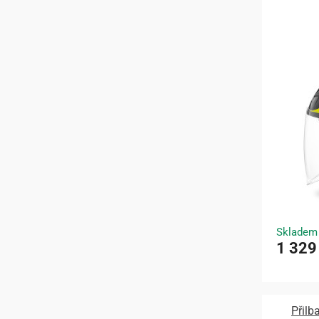
Skladem
1 329
Přilb