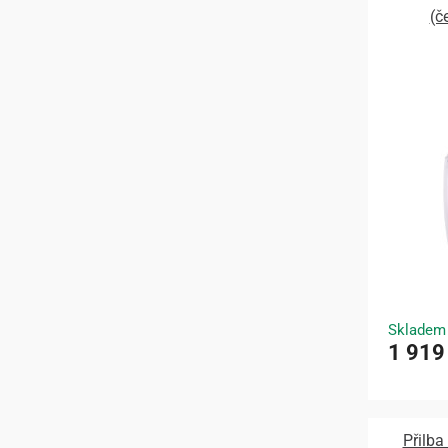
(č
Skladem
1 919
Přilba