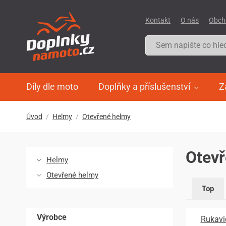
Kontakt
O nás
Obch
Díly dle moto
Doplňky a příslušenství
Z
Úvod
Helmy
Otevřené helmy
Otev
Helmy
Otevřené helmy
Top
Výrobce
Rukavi