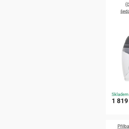
(
šedá
Skladem
1 819
Přilb