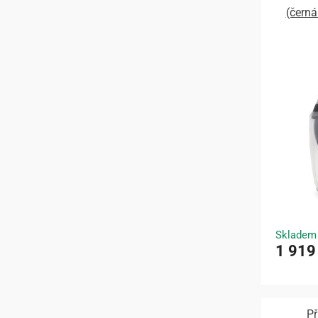
(čern
Skladem
1 919
Př