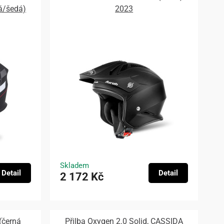
á/šedá)
2023
Skladem
Detail
Detail
2 172 Kč
(černá
Přilba Oxygen 2.0 Solid, CASSIDA