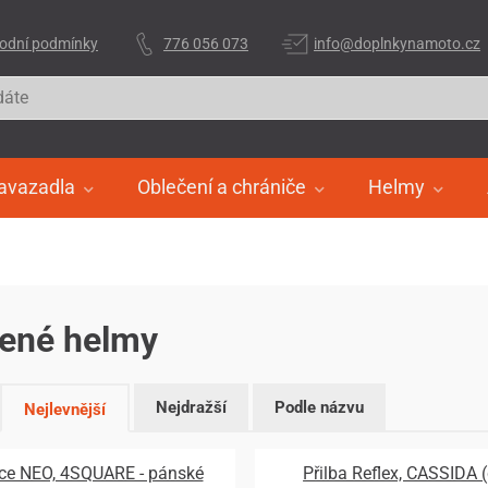
odní podmínky
776 056 073
info@doplnkynamoto.cz
avazadla
Oblečení a chrániče
Helmy
řené helmy
Nejdražší
Podle názvu
Nejlevnější
ce NEO, 4SQUARE - pánské
Přilba Reflex, CASSIDA 