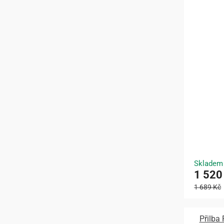
Skladem
1 520
1 689 Kč
Přilba