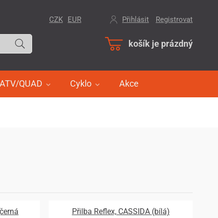
CZK
EUR
Přihlásit
/
Registrovat
košík je prázdný
ATV/QUAD
Cyklo
Akce
(černá
Přilba Reflex, CASSIDA (bílá)