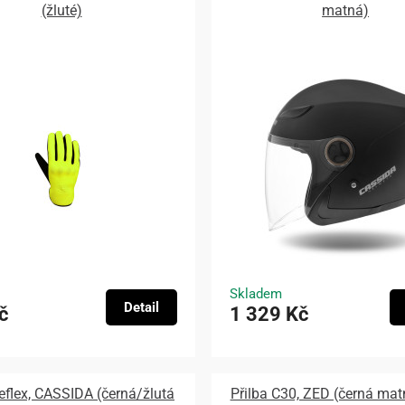
(žluté)
matná)
Skladem
Detail
č
1 329 Kč
Reflex, CASSIDA (černá/žlutá
Přilba C30, ZED (černá ma