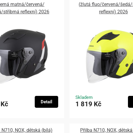
černá matná/červená/
(žlutá fluo/červená/šedá/
/stříbrná reflexní) 2026
reflexní) 2026
Skladem
Detail
 Kč
1 819 Kč
a N710, NOX, dětská (bílá)
Přilba N710, NOX, dětská