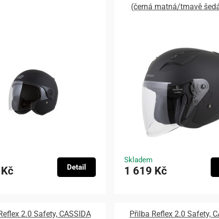
(černá matná/tmavě šed
Skladem
Detail
 Kč
1 619 Kč
 Reflex 2.0 Safety, CASSIDA
Přilba Reflex 2.0 Safety,