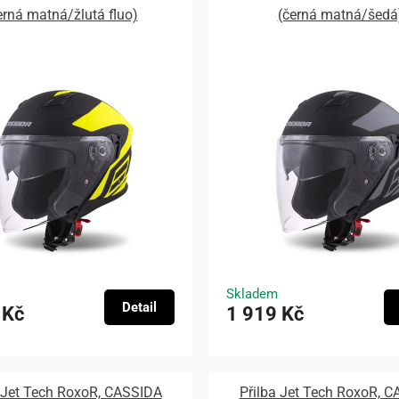
erná matná/žlutá fluo)
(černá matná/šedá
Skladem
Detail
 Kč
1 919 Kč
 Jet Tech RoxoR, CASSIDA
Přilba Jet Tech RoxoR, 