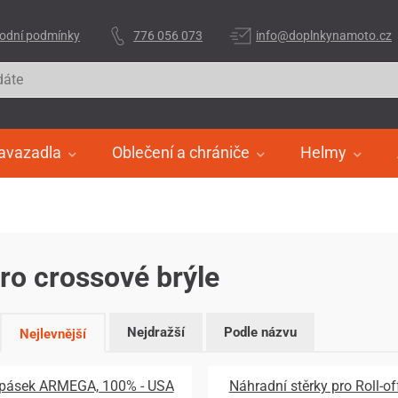
odní podmínky
776 056 073
info@doplnkynamoto.cz
avazadla
Oblečení a chrániče
Helmy
pro crossové brýle
Nejdražší
Podle názvu
Nejlevnější
 pásek ARMEGA, 100% - USA
Náhradní stěrky pro Roll-o