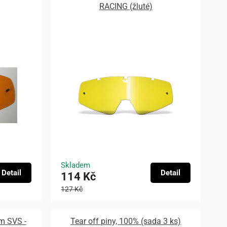
RACING (žluté)
Skladem
Detail
Detail
114 Kč
127 Kč
ém SVS -
Tear off piny, 100% (sada 3 ks)