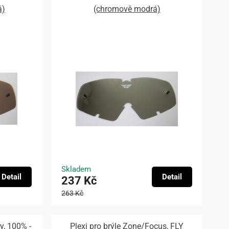
á)
(chromově modrá)
Skladem
Detail
Detail
237 Kč
263 Kč
, 100% -
Plexi pro brýle Zone/Focus, FLY