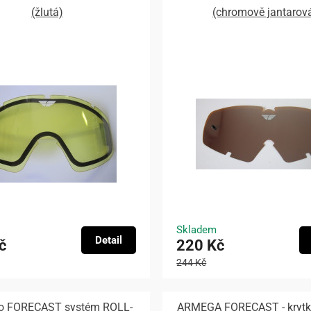
(žlutá)
(chromově jantarov
Skladem
Detail
č
220 Kč
244 Kč
pro FORECAST systém ROLL-
ARMEGA FORECAST - krytky