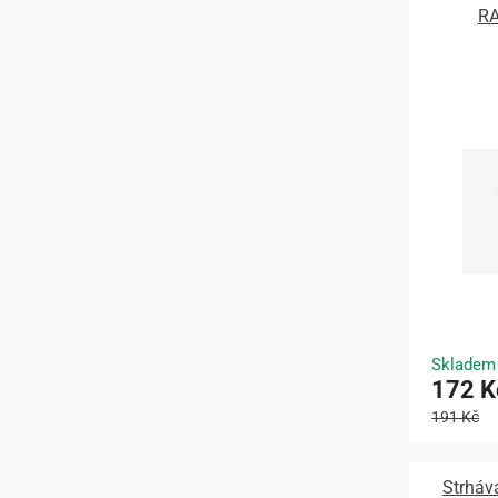
RA
Skladem
172 K
191 Kč
Strháva