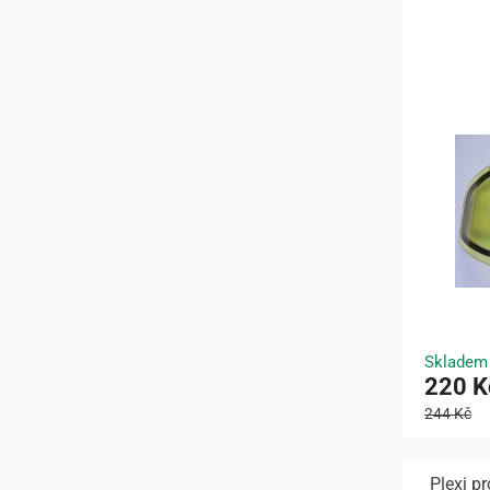
Skladem
220 K
244 Kč
Plexi 