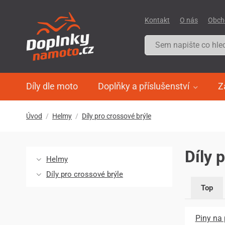
Kontakt
O nás
Obch
Díly dle moto
Doplňky a příslušenství
Z
Úvod
Helmy
Díly pro crossové brýle
Díly 
Helmy
Díly pro crossové brýle
Top
Piny na