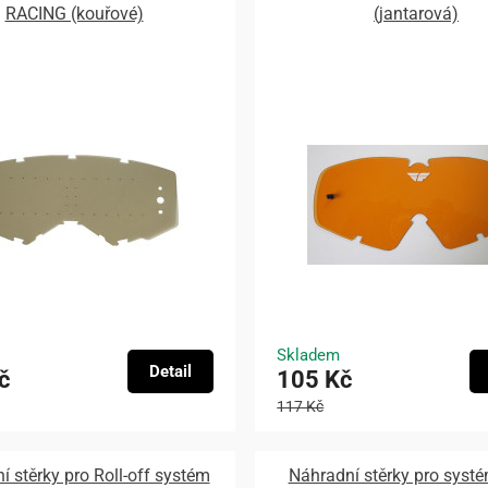
RACING (kouřové)
(jantarová)
Skladem
Detail
č
105 Kč
117 Kč
í stěrky pro Roll-off systém
Náhradní stěrky pro syst