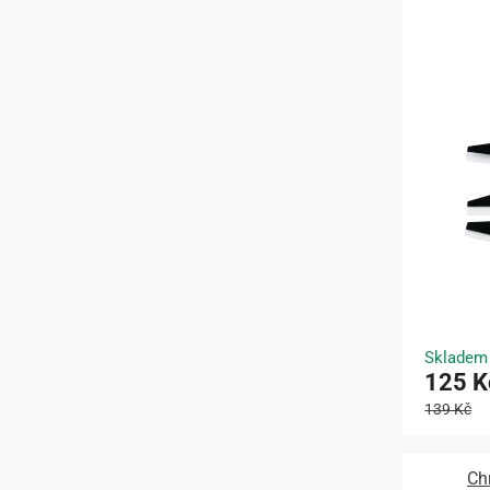
Skladem
125 K
139 Kč
Ch