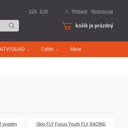
CZK
EUR
Přihlásit
/
Registrovat
košík je prázdný
ATV/QUAD
Cyklo
Akce
ff systém
Sklo FLY Focus Youth FLY RACING