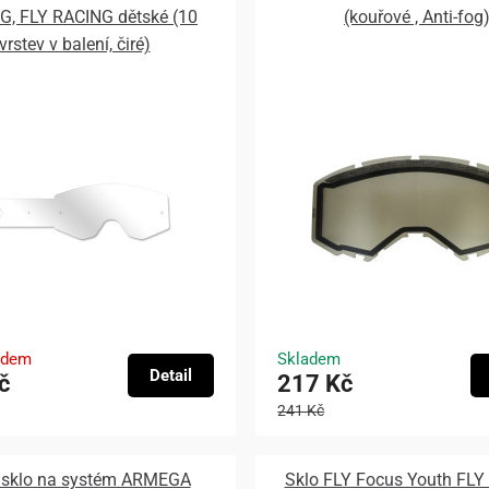
G, FLY RACING dětské (10
(kouřové , Anti-fog
vrstev v balení, čiré)
adem
Skladem
Detail
č
217 Kč
241 Kč
í sklo na systém ARMEGA
Sklo FLY Focus Youth FL