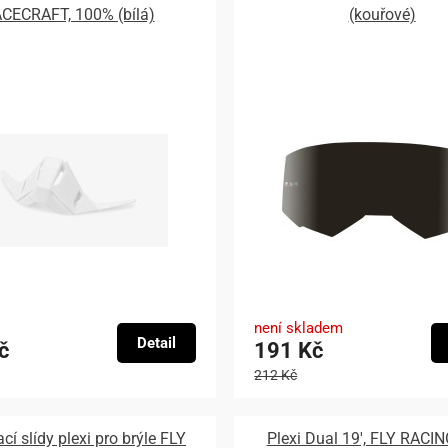
CECRAFT, 100% (bílá)
(kouřové)
není skladem
Detail
č
191 Kč
212 Kč
cí slídy plexi pro brýle FLY
Plexi Dual 19', FLY RACIN