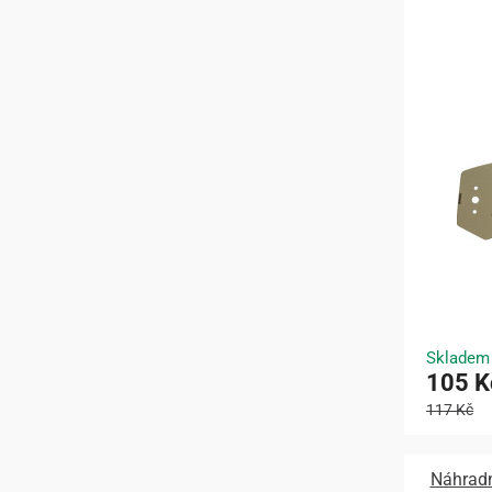
Skladem
105 K
117 Kč
Náhradn