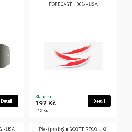
FORECAST, 100% - USA
Skladem
Detail
Detail
192 Kč
213 Kč
G - USA
Plexi pro brýle SCOTT RECOIL XI,