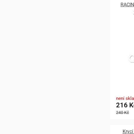
RACIN
není skl
216 K
240 Kč
Kryc