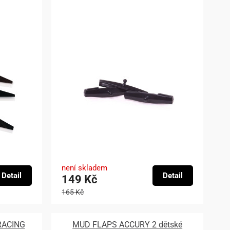
není skladem
Detail
Detail
149 Kč
165 Kč
RACING
MUD FLAPS ACCURY 2 dětské