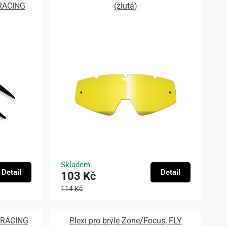
RACING
(žlutá)
Skladem
Detail
Detail
103 Kč
114 Kč
Y RACING
Plexi pro brýle Zone/Focus, FLY