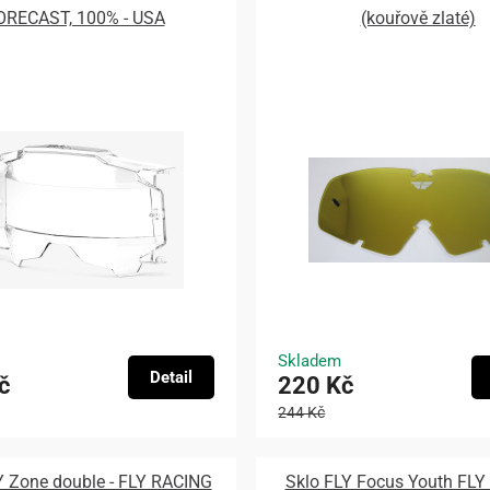
ORECAST, 100% - USA
(kouřově zlaté)
Skladem
Detail
č
220 Kč
244 Kč
Y Zone double - FLY RACING
Sklo FLY Focus Youth FL