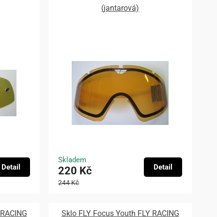
(jantarová)
Skladem
Detail
Detail
220 Kč
244 Kč
Y RACING
Sklo FLY Focus Youth FLY RACING