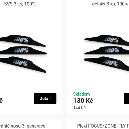
SVS 3 ks, 100%
dětský 3 ks, 100%
Skladem
Detail
č
130 Kč
144 Kč
ránič nosu 3. generace
Plexi FOCUS/ZONE, FLY 