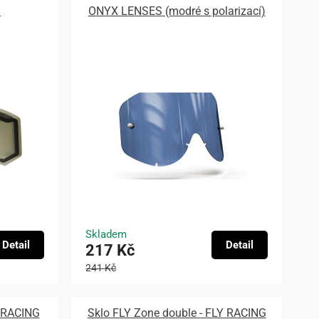
)
ONYX LENSES (modré s polarizací)
Skladem
Detail
Detail
217 Kč
241 Kč
Y RACING
Sklo FLY Zone double - FLY RACING