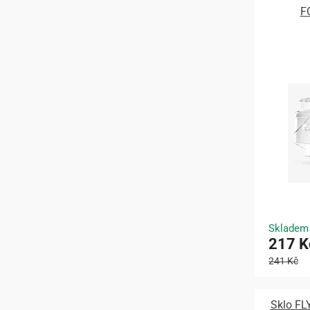
F
Skladem
217 K
241 Kč
Sklo FL