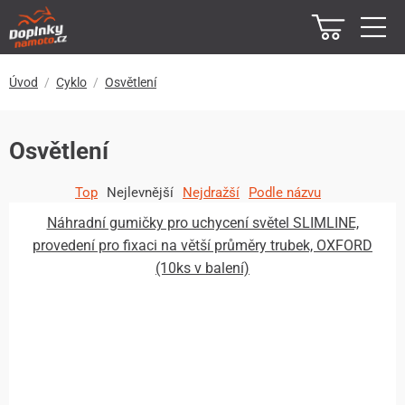
Úvod
Cyklo
Osvětlení
Osvětlení
Top
Nejlevnější
Nejdražší
Podle názvu
Náhradní gumičky pro uchycení světel SLIMLINE,
provedení pro fixaci na větší průměry trubek, OXFORD
(10ks v balení)