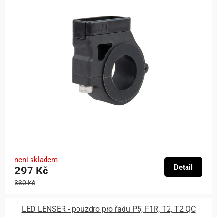
není skladem
Detail
297 Kč
330 Kč
LED LENSER - pouzdro pro řadu P5, F1R, T2, T2 QC