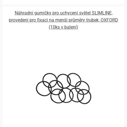
Náhradní gumičky pro uchycení světel SLIMLINE,
provedení pro fixaci na menší průměry trubek, OXFORD
(10ks v balení)