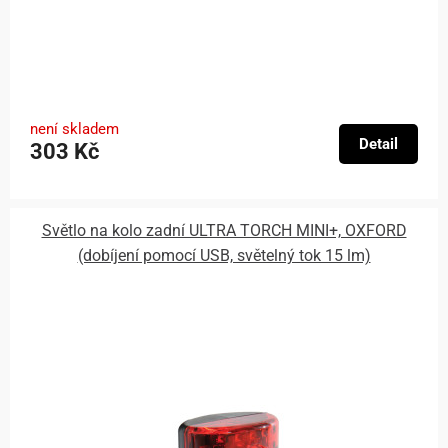
není skladem
Detail
303 Kč
Světlo na kolo zadní ULTRA TORCH MINI+, OXFORD
(dobíjení pomocí USB, světelný tok 15 lm)