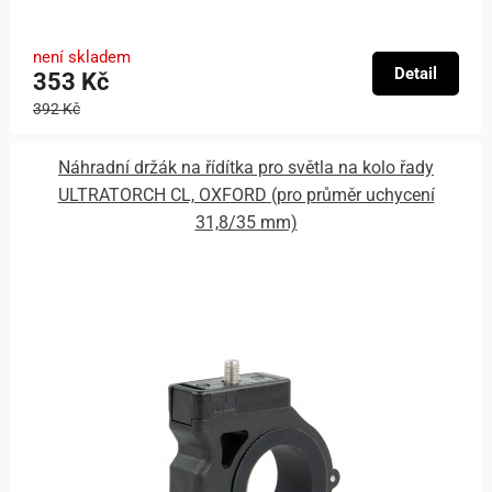
není skladem
Detail
353 Kč
392 Kč
Náhradní držák na řídítka pro světla na kolo řady
ULTRATORCH CL, OXFORD (pro průměr uchycení
31,8/35 mm)