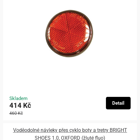
Skladem
Detail
414 Kč
460 Kč
Voděodolné návleky přes cyklo boty a tretry BRIGHT
SHOES 1.0, OXFORD (žluté fluo)