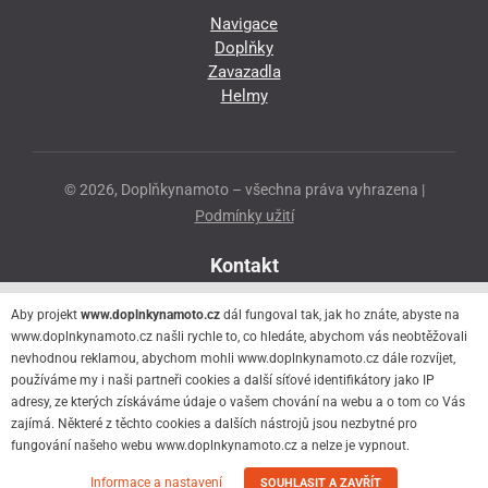
Navigace
Doplňky
Zavazadla
Helmy
© 2026, Doplňkynamoto – všechna práva vyhrazena |
Podmínky užití
Kontakt
Přeloučská 86
Aby projekt
www.doplnkynamoto.cz
dál fungoval tak, jak ho znáte, abyste na
530 06 Pardubice - Staré Čivice
www.doplnkynamoto.cz našli rychle to, co hledáte, abychom vás neobtěžovali
nevhodnou reklamou, abychom mohli www.doplnkynamoto.cz dále rozvíjet,
776 056 073
používáme my i naši partneři cookies a další síťové identifikátory jako IP
motorider.rf@seznam.cz
adresy, ze kterých získáváme údaje o vašem chování na webu a o tom co Vás
zajímá. Některé z těchto cookies a dalších nástrojů jsou nezbytné pro
fungování našeho webu www.doplnkynamoto.cz a nelze je vypnout.
Informace a nastavení
SOUHLASIT A ZAVŘÍT