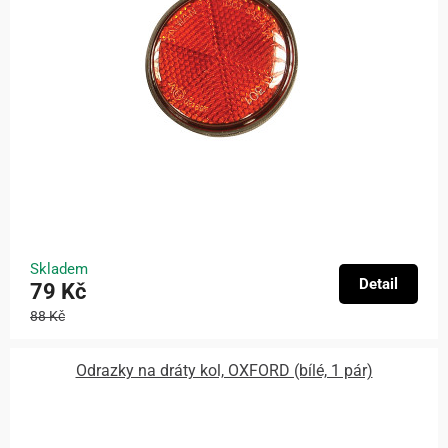
Skladem
Detail
79 Kč
88 Kč
Odrazky na dráty kol, OXFORD (bílé, 1 pár)