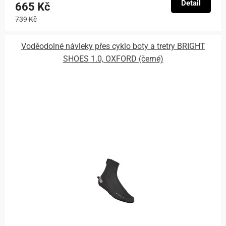
Detail
665 Kč
739 Kč
Voděodolné návleky přes cyklo boty a tretry BRIGHT
SHOES 1.0, OXFORD (černé)