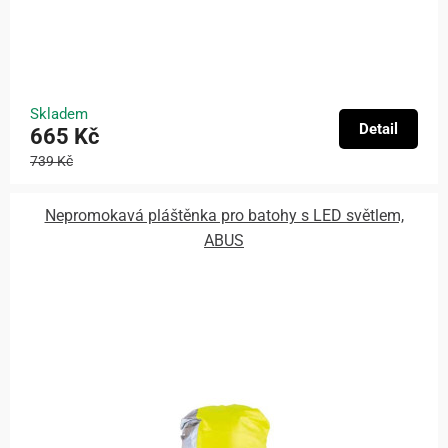
Skladem
Detail
665 Kč
739 Kč
Nepromokavá pláštěnka pro batohy s LED světlem,
ABUS