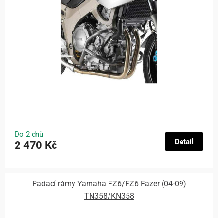
Do 2 dnů
Detail
2 470 Kč
Padací rámy Yamaha FZ6/FZ6 Fazer (04-09)
TN358/KN358