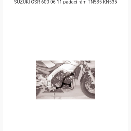
SUZUKI GSR 600 06-11 padací rám TN535-KN535