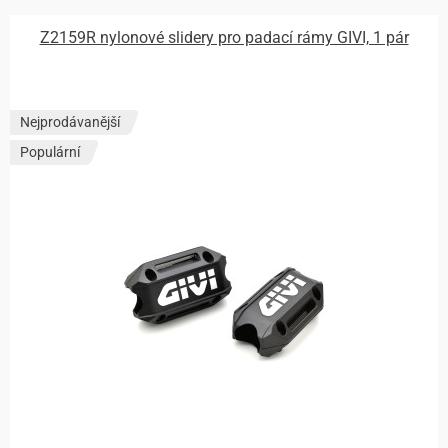
Z2159R nylonové slidery pro padací rámy GIVI, 1 pár
Nejprodávanější
Populární