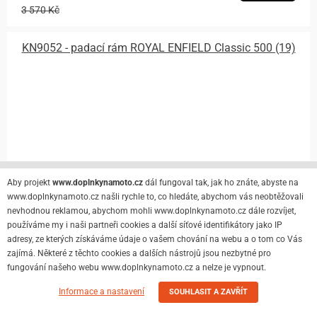
3 570 Kč
KN9052 - padací rám ROYAL ENFIELD Classic 500 (19)
Aby projekt
www.doplnkynamoto.cz
dál fungoval tak, jak ho znáte, abyste na
www.doplnkynamoto.cz našli rychle to, co hledáte, abychom vás neobtěžovali
nevhodnou reklamou, abychom mohli www.doplnkynamoto.cz dále rozvíjet,
používáme my i naši partneři cookies a další síťové identifikátory jako IP
adresy, ze kterých získáváme údaje o vašem chování na webu a o tom co Vás
zajímá. Některé z těchto cookies a dalších nástrojů jsou nezbytné pro
fungování našeho webu www.doplnkynamoto.cz a nelze je vypnout.
Informace a nastavení
SOUHLASIT A ZAVŘÍT