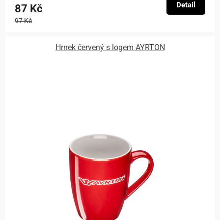
Detail
87 Kč
97 Kč
Hrnek červený s logem AYRTON