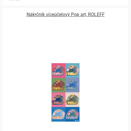
Nákrčník víceúčelový Pop art, ROLEFF