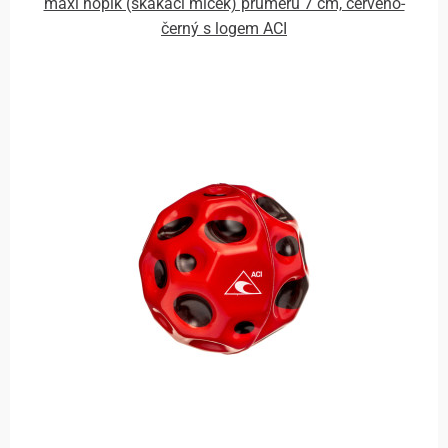
maxi hopík (skákací míček) průměru 7 cm, červeno-
černý s logem ACI