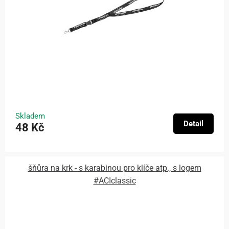
Skladem
Detail
48 Kč
šňůra na krk - s karabinou pro klíče atp., s logem
#ACIclassic