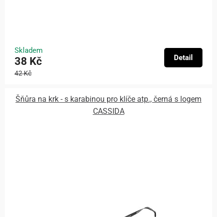
Skladem
Detail
38 Kč
42 Kč
Šňůra na krk - s karabinou pro klíče atp., černá s logem
CASSIDA