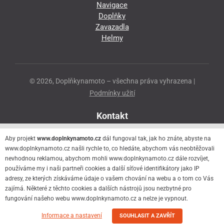
Navigace
Doplňky
Zavazadla
Helmy
© 2026, Doplňkynamoto – všechna práva vyhrazena |
Podmínky užití
Kontakt
Přeloučská 86
Aby projekt
www.doplnkynamoto.cz
dál fungoval tak, jak ho znáte, abyste na
530 06 Pardubice - Staré Čivice
www.doplnkynamoto.cz našli rychle to, co hledáte, abychom vás neobtěžovali
nevhodnou reklamou, abychom mohli www.doplnkynamoto.cz dále rozvíjet,
776 056 073
používáme my i naši partneři cookies a další síťové identifikátory jako IP
motorider.rf@seznam.cz
adresy, ze kterých získáváme údaje o vašem chování na webu a o tom co Vás
zajímá. Některé z těchto cookies a dalších nástrojů jsou nezbytné pro
fungování našeho webu www.doplnkynamoto.cz a nelze je vypnout.
Informace a nastavení
SOUHLASIT A ZAVŘÍT