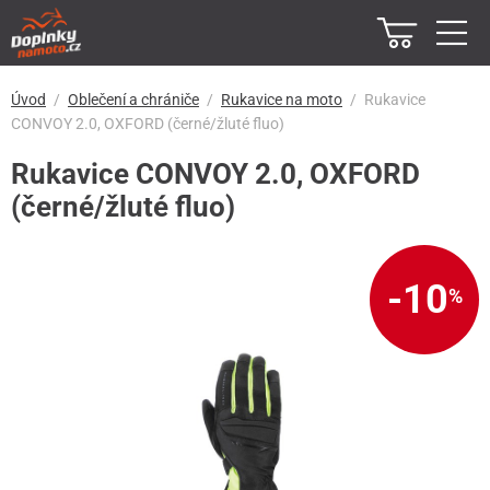
Úvod
Oblečení a chrániče
Rukavice na moto
Rukavice
CONVOY 2.0, OXFORD (černé/žluté fluo)
Rukavice CONVOY 2.0, OXFORD
(černé/žluté fluo)
-10
%