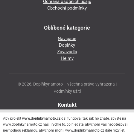
Ochrana osobních údajů
Obchodní podmínky
Oblíbené kategorie
Navigace
Doplňky
Zavazadla
Helmy
© 2026, Doplňkynamoto – všechna práva vyhrazena |
Podmínky užití
Kontakt
Přeloučská 86
Aby projekt
www.doplnkynamoto.cz
dál fungoval tak, jak ho znáte, abyste na
530 06 Pardubice - Staré Čivice
www.doplnkynamoto.cz našli rychle to, co hledáte, abychom vás neobtěžovali
nevhodnou reklamou, abychom mohli www.doplnkynamoto.cz dále rozvíjet,