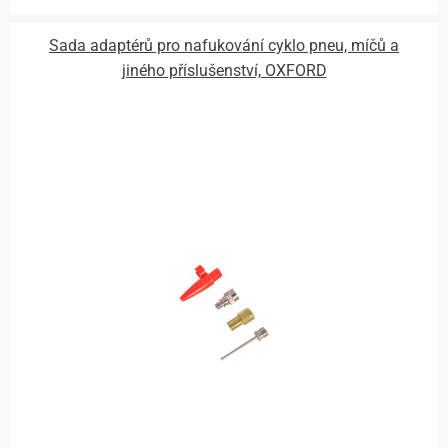
Sada adaptérů pro nafukování cyklo pneu, míčů a
jiného příslušenství, OXFORD