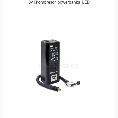
3v1,kompresor, powerbanka, LED