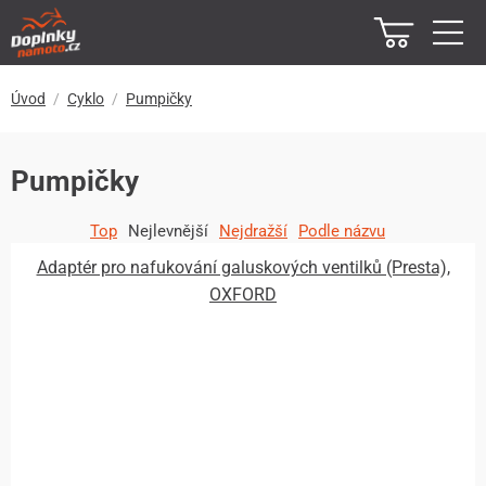
Úvod
Cyklo
Pumpičky
Pumpičky
Top
Nejlevnější
Nejdražší
Podle názvu
Adaptér pro nafukování galuskových ventilků (Presta),
OXFORD