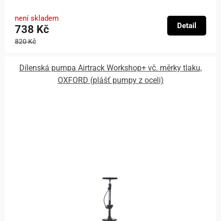
není skladem
Detail
738 Kč
820 Kč
Dílenská pumpa Airtrack Workshop+ vč. měrky tlaku,
OXFORD (plášť pumpy z oceli)