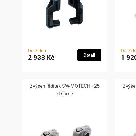
Do 7 dnů
Do 7 d
Detail
2 933 Kč
1 92
Zvýšení řidítek SW-MOTECH +25
Zvýše
stříbrné