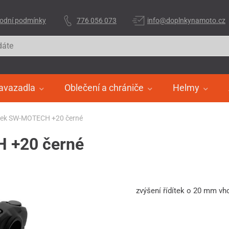
odní podmínky
776 056 073
info@doplnkynamoto.cz
avazadla
Oblečení a chrániče
Helmy
dítek SW-MOTECH +20 černé
H +20 černé
zvýšení řídítek o 20 mm vh