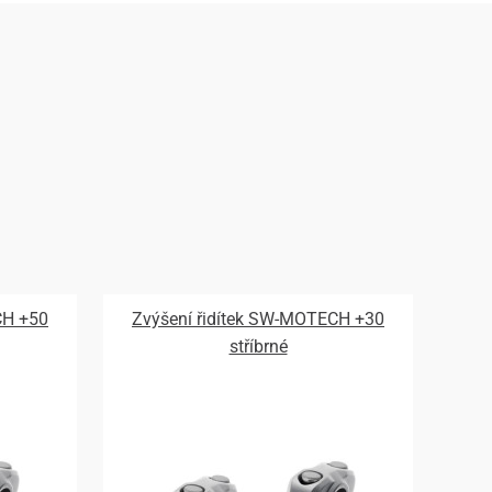
CH +50
Zvýšení řidítek SW-MOTECH +30
stříbrné