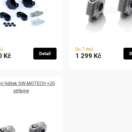
nů
Do 7 dnů
Detail
D
0 Kč
1 299 Kč
ní řidítek SW-MOTECH +20
stříbrné