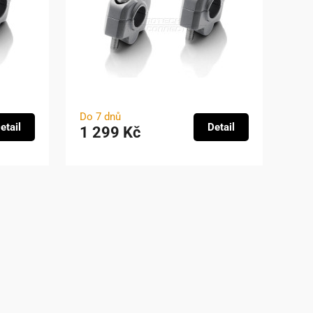
Do 7 dnů
etail
Detail
1 299 Kč