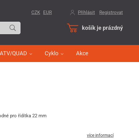
CZK
EUR
Přihlásit
/
Registrovat
košík je prázdný
ATV/QUAD
Cyklo
Akce
odné pro řídítka 22 mm
více informací