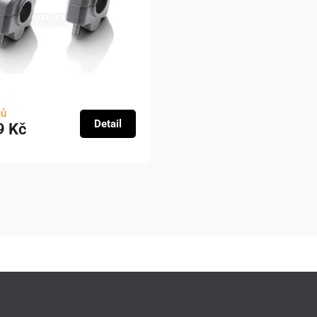
nů
Detail
9 Kč