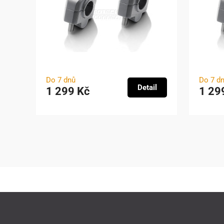
Do 7 dnů
Do 7 d
Detail
1 299 Kč
1 29