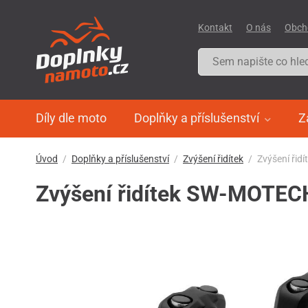
Kontakt
O nás
Obch
Díly dle moto
Doplňky a příslušenství
Z
Úvod
Doplňky a příslušenství
Zvýšení řidítek
Zvýšení ři
Zvýšení řidítek SW-MOTEC