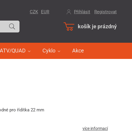
CZK
EUR
Přihlásit
/
Registrovat
košík je prázdný
ATV/QUAD
Cyklo
Akce
odné pro řídítka 22 mm
více informací