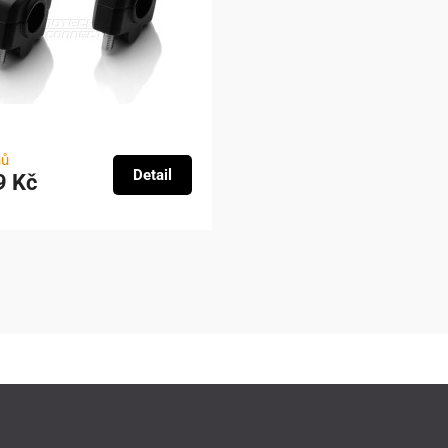
nů
Detail
9 Kč