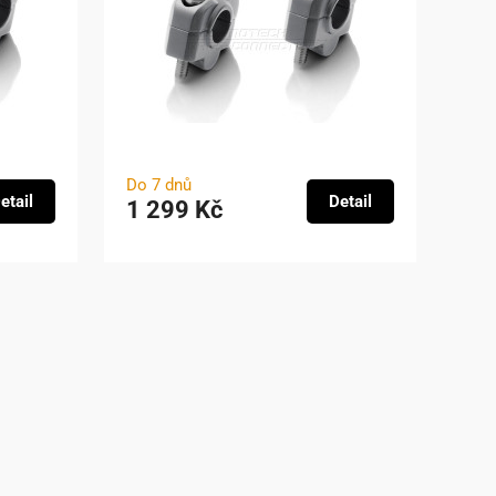
Do 7 dnů
etail
Detail
1 299 Kč