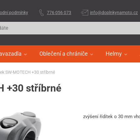
odní podmínky
776 056 073
info@doplnkynamoto.cz
avazadla
Oblečení a chrániče
Helmy
ítek SW-MOTECH +30 stříbrné
 +30 stříbrné
zvýšení řídítek o 30 mm vh