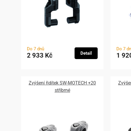
Do 7 dnů
Do 7 d
Detail
2 933 Kč
1 92
Zvýšení řidítek SW-MOTECH +20
Zvýše
stříbrné