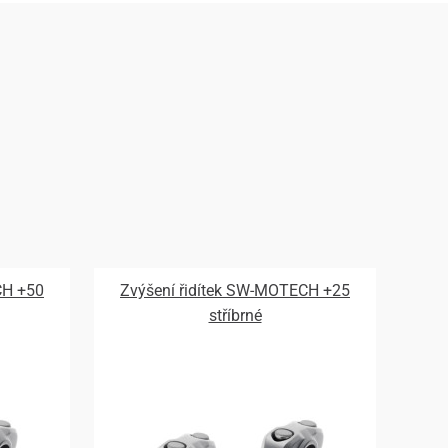
CH +50
Zvýšení řidítek SW-MOTECH +25
stříbrné