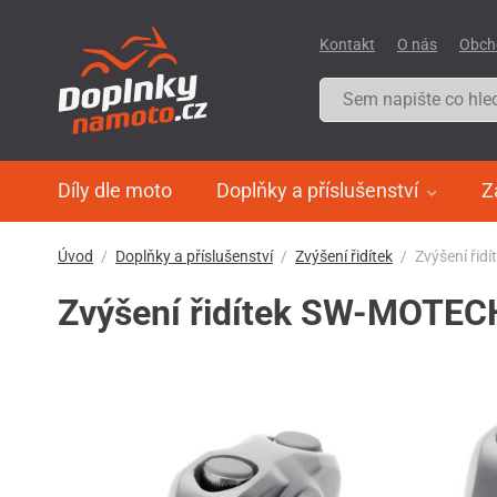
Kontakt
O nás
Obch
Díly dle moto
Doplňky a příslušenství
Z
Úvod
Doplňky a příslušenství
Zvýšení řidítek
Zvýšení řid
Zvýšení řidítek SW-MOTECH