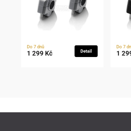
Do 7 dnů
Do 7 d
Detail
1 299 Kč
1 29