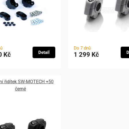
nů
Do 7 dnů
Detail
D
0 Kč
1 299 Kč
ní řidítek SW-MOTECH +50
černé