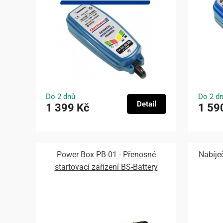
Do 2 dnů
Do 2 d
Detail
1 399 Kč
1 59
Power Box PB-01 - Přenosné
Nabíj
startovací zařízení BS-Battery