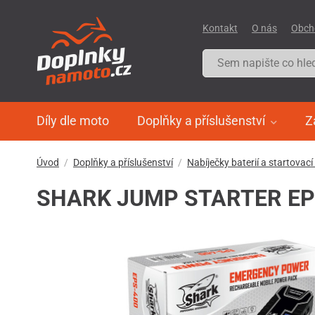
Kontakt
O nás
Obch
Díly dle moto
Doplňky a příslušenství
Z
Úvod
Doplňky a příslušenství
Nabíječky baterií a startovací
SHARK JUMP STARTER EP