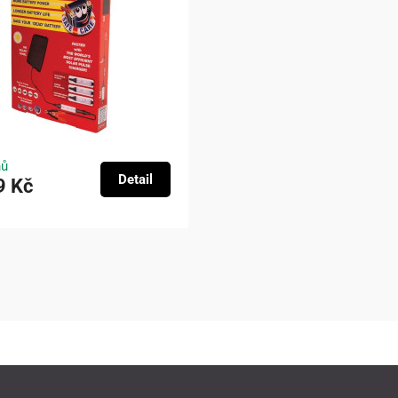
nů
Detail
9 Kč