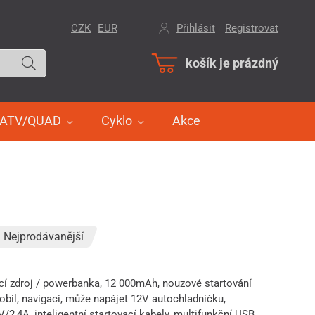
CZK
EUR
Přihlásit
/
Registrovat
košík je prázdný
ATV/QUAD
Cyklo
Akce
Nejprodávanější
cí zdroj / powerbanka, 12 000mAh, nouzové startování
obil, navigaci, může napájet 12V autochladničku,
2,4A, inteligentní startovací kabely, multifunkční USB