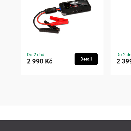
Do 2 dnů
Do 2 d
Detail
2 990 Kč
2 39