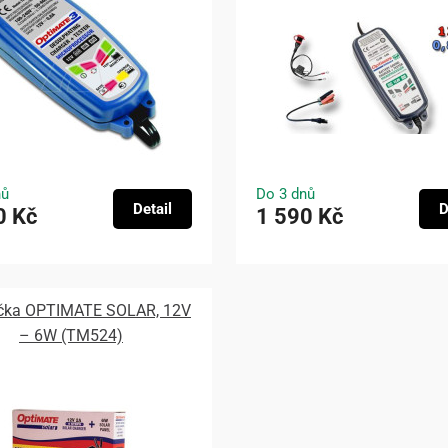
nů
Do 3 dnů
Detail
D
0 Kč
1 590 Kč
ečka OPTIMATE SOLAR, 12V
– 6W (TM524)