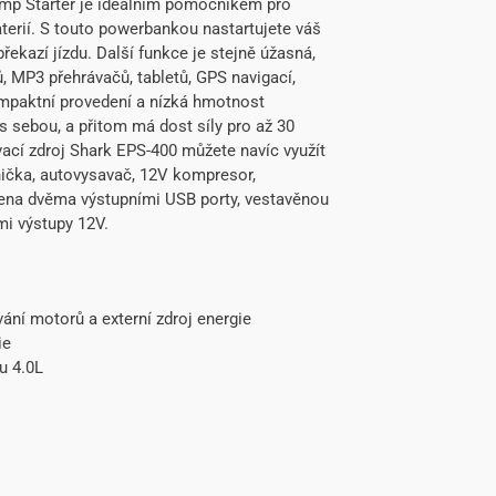
mp Starter je ideálním pomocníkem pro
terií. S touto powerbankou nastartujete váš
řekazí jízdu. Další funkce je stejně úžasná,
, MP3 přehrávačů, tabletů, GPS navigací,
ompaktní provedení a nízká hmotnost
s sebou, a přitom má dost síly pro až 30
vací zdroj Shark EPS-400 můžete navíc využít
nička, autovysavač, 12V kompresor,
avena dvěma výstupními USB porty, vestavěnou
mi výstupy 12V.
ání motorů a externí zdroj energie
ie
u 4.0L