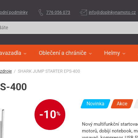
odní podmínky
776 056 073
info@doplnkynamoto.cz
avazadla
Oblečení a chrániče
Helmy
 zdroje
SHARK JUMP STARTER EPS-400
S-400
Novinka
Akce
-10
%
Nový multifunkční startova
motorů, dobíjí notebook, m
vysavač, kompresor, USB 5V/