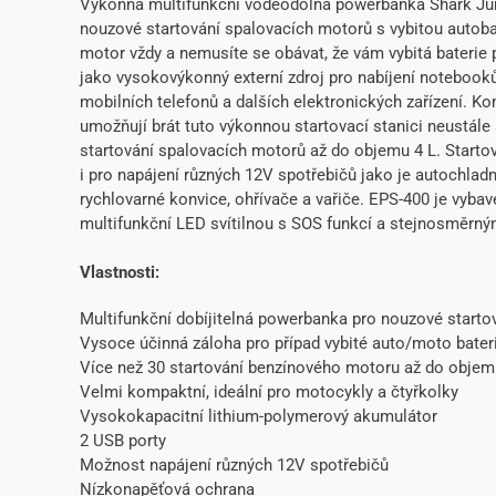
Výkonná multifunkční voděodolná powerbanka Shark Ju
nouzové startování spalovacích motorů s vybitou autoba
motor vždy a nemusíte se obávat, že vám vybitá baterie p
jako vysokovýkonný externí zdroj pro nabíjení notebooků
mobilních telefonů a dalších elektronických zařízení. K
umožňují brát tuto výkonnou startovací stanici neustále 
startování spalovacích motorů až do objemu 4 L. Starto
i pro napájení různých 12V spotřebičů jako je autochlad
rychlovarné konvice, ohřívače a vařiče. EPS-400 je vyb
multifunkční LED svítilnou s SOS funkcí a stejnosměrný
Vlastnosti:
Multifunkční dobíjitelná powerbanka pro nouzové startov
Vysoce účinná záloha pro případ vybité auto/moto bater
Více než 30 startování benzínového motoru až do objem
Velmi kompaktní, ideální pro motocykly a čtyřkolky
Vysokokapacitní lithium-polymerový akumulátor
2 USB porty
Možnost napájení různých 12V spotřebičů
Nízkonapěťová ochrana